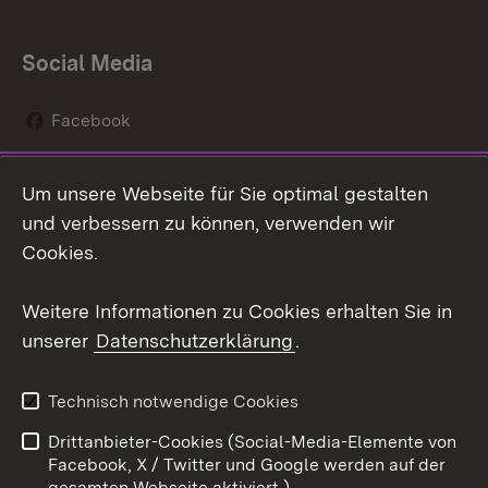
Social Media
Facebook
Instagram
Um unsere Webseite für Sie optimal gestalten
Social Wall
und verbessern zu können, verwenden wir
Cookies.
Youtube
Weitere Informationen zu Cookies erhalten Sie in
Zum 
unserer
Datenschutzerklärung
.
Kontakt
Datenschutz
Erklärung zur
Benutzungshinweise
Technisch notwendige Cookies
Barrierefreiheit
Drittanbieter-Cookies (Social-Media-Elemente von
Impressum
Cookies
Facebook, X / Twitter und Google werden auf der
gesamten Webseite aktiviert.)