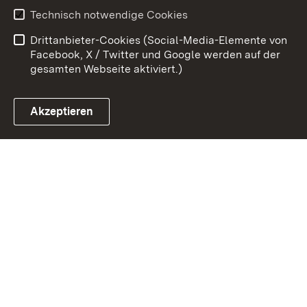
Erklärung zur
Benutzungshinweise
Technisch notwendige Cookies
Barrierefreiheit
Drittanbieter-Cookies (Social-Media-Elemente von
Impressum
Cookies
Facebook, X / Twitter und Google werden auf der
gesamten Webseite aktiviert.)
Akzeptieren
Link zum Landesportal