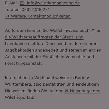
E-Mail:
E-Mail:
info@wildtiermonitoring.de
Telefon: 0761 4018 274
Extern:
(Öffnet in neuem F
Weitere Kontaktmöglichkeiten
Extern
Außerdem können Sie Wolfshinweise auch
an
die Wildtierbeauftragten der Stadt- und
(Öffnet in neuem Fenster)
Landkreise melden
. Diese sind an den unteren
Jagdbehörden angesiedelt und stehen im engen
Austausch mit der Forstlichen Versuchs- und
Forschungsanstalt.
Information zu Wolfsnachweisen in Baden-
Württemberg, also bestätigten und eindeutigen
Extern:
Hinweisen, finden Sie auf der
Homepage des
(Öffnet in neuem Fenster)
Wildtierportals
.