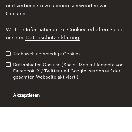
Social Wall
und verbessern zu können, verwenden wir
Cookies.
Youtube
Weitere Informationen zu Cookies erhalten Sie in
Zum 
unserer
Datenschutzerklärung
.
Kontakt
Datenschutz
Erklärung zur
Benutzungshinweise
Technisch notwendige Cookies
Barrierefreiheit
Drittanbieter-Cookies (Social-Media-Elemente von
Impressum
Cookies
Facebook, X / Twitter und Google werden auf der
gesamten Webseite aktiviert.)
Akzeptieren
Link zum Landesportal