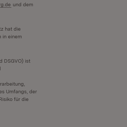
(Öffnet in neuem Fenster)
g.de
und dem
z hat die
 in einem
d DSGVO) ist
d
 Fenster)
rarbeitung,
des Umfangs, der
isiko für die