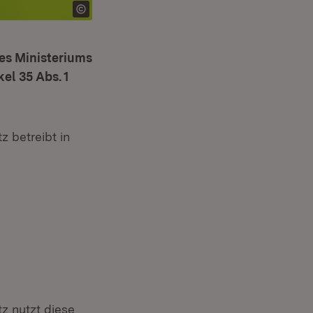
des Ministeriums
el 35 Abs. 1
 betreibt in
 neuem Fenster)
n neuem Fenster)
z nutzt diese