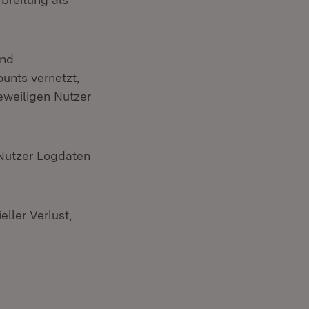
und
unts vernetzt,
eweiligen Nutzer
 Nutzer Logdaten
eller Verlust,