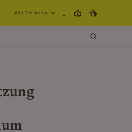
(Öffnet in neuem Fenster)
Alle Ministerien
tzung
aum