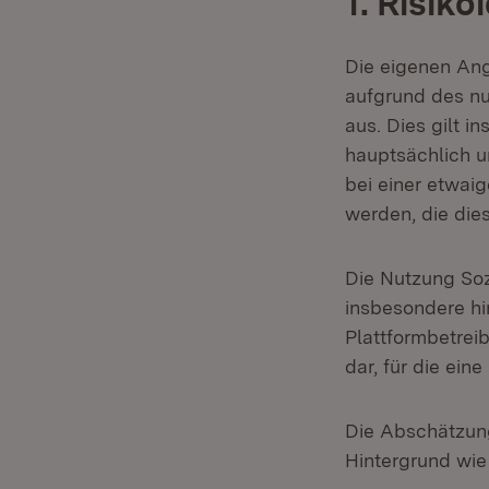
1. Risiko
Die eigenen An
aufgrund des nu
aus. Dies gilt i
hauptsächlich u
bei einer etwai
werden, die die
Die Nutzung Soz
insbesondere hi
Plattformbetrei
dar, für die ei
Die Abschätzung
Hintergrund wie 