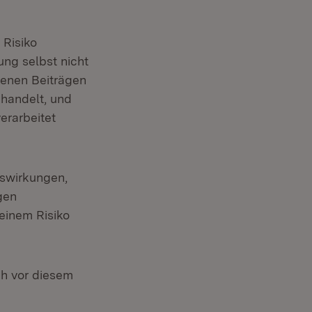
em Fenster)
Risiko
ng selbst nicht
igenen Beiträgen
handelt, und
erarbeitet
uswirkungen,
gen
 einem Risiko
ch vor diesem