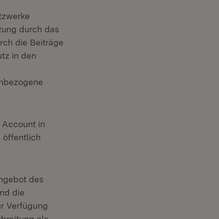
etzwerke
zung durch das
rch die Beiträge
tz in den
chbezogene
n Account in
öffentlich
Angebot des
nd die
ur Verfügung
breitung als