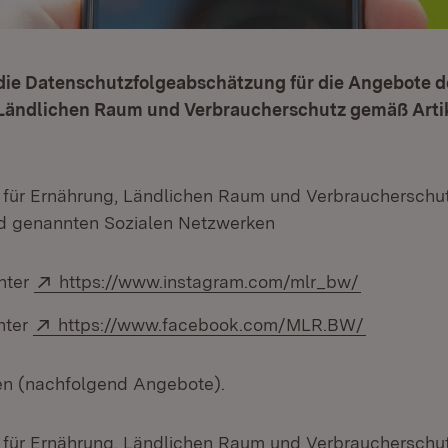
 die Datenschutzfolgeabschätzung für die Angebote 
 Ländlichen Raum und Verbraucherschutz gemäß Artik
 für Ernährung, Ländlichen Raum und Verbraucherschutz
d genannten Sozialen Netzwerken
Extern:
(Öffnet in
nter
https://www.instagram.com/mlr_bw/
Extern:
(Öffnet i
nter
https://www.facebook.com/MLR.BW/
en (nachfolgend Angebote).
 für Ernährung, Ländlichen Raum und Verbraucherschut