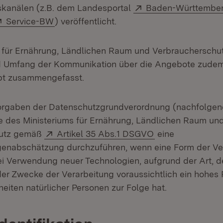
Extern:
kanälen (z.B. dem Landesportal
Baden-Württember
Extern:
(Öffnet in neuem Fenster)
Service-BW
) veröffentlicht.
 für Ernährung, Ländlichen Raum und Verbraucherschut
d Umfang der Kommunikation über die Angebote zudem
t zusammengefasst.
orgaben der Datenschutzgrundverordnung (nachfolgen
e des Ministeriums für Ernährung, Ländlichen Raum un
Extern:
(Öffnet in neuem
hutz gemäß
Artikel 35 Abs.1 DSGVO
eine
enabschätzung durchzuführen, wenn eine Form der Ve
i Verwendung neuer Technologien, aufgrund der Art, 
r Zwecke der Verarbeitung voraussichtlich ein hohes R
eiten natürlicher Personen zur Folge hat.