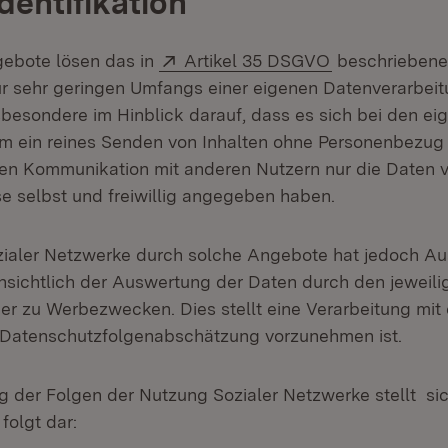
identifikation
Extern:
(Öffnet in neu
gebote lösen das in
Artikel 35 DSGVO
beschriebene 
r sehr geringen Umfangs einer eigenen Datenverarbeitu
nsbesondere im Hinblick darauf, dass es sich bei den e
m ein reines Senden von Inhalten ohne Personenbezug 
gen Kommunikation mit anderen Nutzern nur die Daten v
se selbst und freiwillig angegeben haben.
ialer Netzwerke durch solche Angebote hat jedoch A
nsichtlich der Auswertung der Daten durch den jeweili
ber zu Werbezwecken. Dies stellt eine Verarbeitung mit
ne Datenschutzfolgenabschätzung vorzunehmen ist.
 der Folgen der Nutzung Sozialer Netzwerke stellt si
folgt dar: