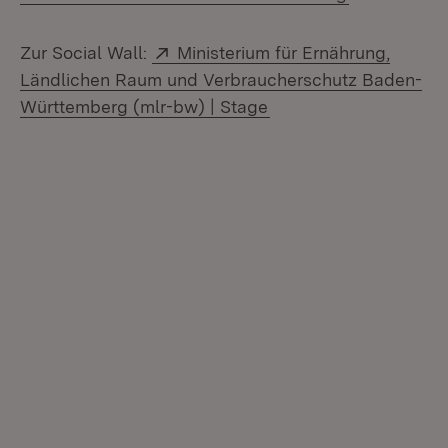
Extern:
Zur Social Wall:
Ministerium für Ernährung,
Ländlichen Raum und Verbraucherschutz Baden-
(Öffnet in neuem Fens
Württemberg (mlr-bw) | Stage