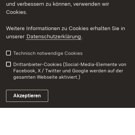
Social Wall
und verbessern zu können, verwenden wir
Cookies.
Youtube
Weitere Informationen zu Cookies erhalten Sie in
Zum 
unserer
Datenschutzerklärung
.
Kontakt
Datenschutz
Erklärung zur
Benutzungshinweise
Technisch notwendige Cookies
Barrierefreiheit
Drittanbieter-Cookies (Social-Media-Elemente von
Impressum
Cookies
Facebook, X / Twitter und Google werden auf der
gesamten Webseite aktiviert.)
Akzeptieren
Link zum Landesportal