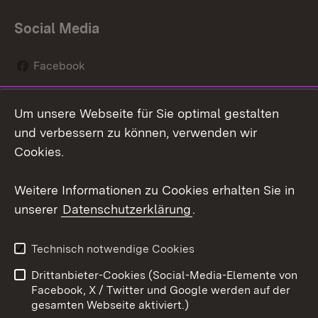
Social Media
Facebook
Instagram
Um unsere Webseite für Sie optimal gestalten
Social Wall
und verbessern zu können, verwenden wir
Cookies.
Youtube
Weitere Informationen zu Cookies erhalten Sie in
Zum 
unserer
Datenschutzerklärung
.
Kontakt
Datenschutz
Erklärung zur
Benutzungshinweise
Technisch notwendige Cookies
Barrierefreiheit
Drittanbieter-Cookies (Social-Media-Elemente von
Impressum
Cookies
Facebook, X / Twitter und Google werden auf der
gesamten Webseite aktiviert.)