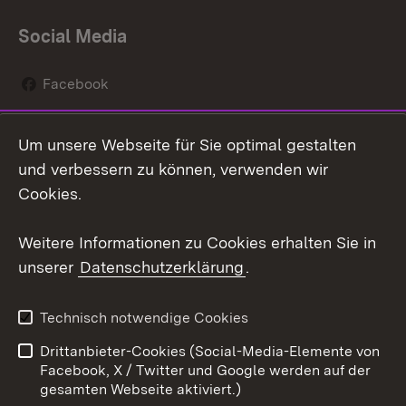
Social Media
Facebook
Instagram
Um unsere Webseite für Sie optimal gestalten
Social Wall
und verbessern zu können, verwenden wir
Cookies.
Youtube
Weitere Informationen zu Cookies erhalten Sie in
Zum 
unserer
Datenschutzerklärung
.
Kontakt
Datenschutz
Erklärung zur
Benutzungshinweise
Technisch notwendige Cookies
Barrierefreiheit
Drittanbieter-Cookies (Social-Media-Elemente von
Impressum
Cookies
Facebook, X / Twitter und Google werden auf der
gesamten Webseite aktiviert.)