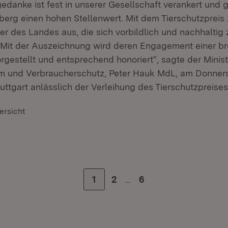
edanke ist fest in unserer Gesellschaft verankert und g
rg einen hohen Stellenwert. Mit dem Tierschutzpreis 
er des Landes aus, die sich vorbildlich und nachhaltig
. Mit der Auszeichnung wird deren Engagement einer br
orgestellt und entsprechend honoriert“, sagte der Minist
m und Verbraucherschutz, Peter Hauk MdL, am Donners
ttgart anlässlich der Verleihung des Tierschutzpreises
ersicht
…
Zur Seite
1
Zur Seite
2
Zur letzten Seite
6