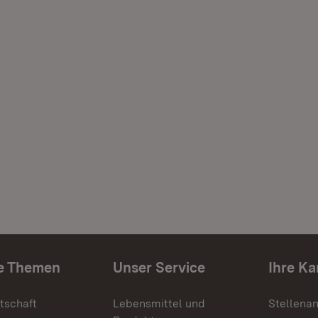
e Themen
Unser Service
Ihre Ka
tschaft
Lebensmittel und
Stellena