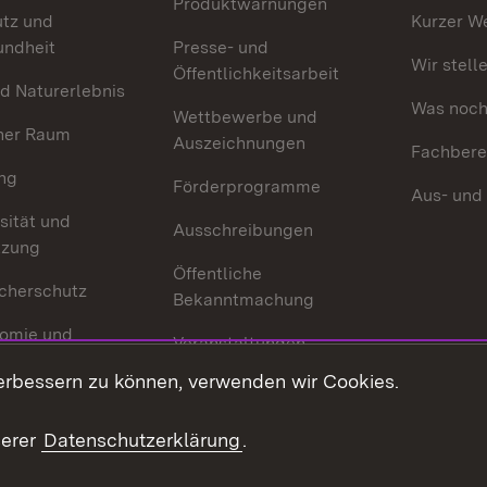
Produktwarnungen
utz und
Kurzer W
undheit
Presse- und
Wir stell
Öffentlichkeitsarbeit
d Naturerlebnis
Was noch 
Wettbewerbe und
her Raum
Auszeichnungen
Fachbere
ng
Förderprogramme
Aus- und
sität und
Ausschreibungen
tzung
Öffentliche
cherschutz
Bekanntmachung
omie und
Veranstaltungen
ion
erbessern zu können, verwenden wir Cookies.
Mediathek
Publikationen
serer
Datenschutzerklärung
.
Kontakt