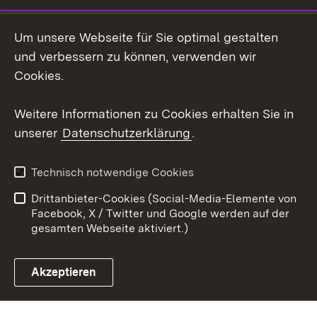
Instagram
Um unsere Webseite für Sie optimal gestalten
Social Wall
und verbessern zu können, verwenden wir
Cookies.
Youtube
Weitere Informationen zu Cookies erhalten Sie in
Zum 
unserer
Datenschutzerklärung
.
Kontakt
Datenschutz
Erklärung zur
Benutzungshinweise
Technisch notwendige Cookies
Barrierefreiheit
Drittanbieter-Cookies (Social-Media-Elemente von
Impressum
Cookies
Facebook, X / Twitter und Google werden auf der
gesamten Webseite aktiviert.)
Akzeptieren
Link zum Landesportal