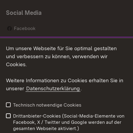
Social Media
Facebook
Instagram
Um unsere Webseite für Sie optimal gestalten
Social Wall
und verbessern zu können, verwenden wir
Cookies.
Youtube
Weitere Informationen zu Cookies erhalten Sie in
Zum 
unserer
Datenschutzerklärung
.
Kontakt
Datenschutz
Erklärung zur
Benutzungshinweise
Technisch notwendige Cookies
Barrierefreiheit
Drittanbieter-Cookies (Social-Media-Elemente von
Impressum
Cookies
Facebook, X / Twitter und Google werden auf der
gesamten Webseite aktiviert.)