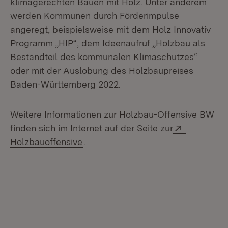
klimagerechten Bauen mit Holz. Unter anderem
werden Kommunen durch Förderimpulse
angeregt, beispielsweise mit dem Holz Innovativ
Programm „HIP“, dem Ideenaufruf „Holzbau als
Bestandteil des kommunalen Klimaschutzes“
oder mit der Auslobung des Holzbaupreises
Baden-Württemberg 2022.
Weitere Informationen zur Holzbau-Offensive BW
Extern:
finden sich im Internet auf der Seite zur
(Öffnet in neuem Fenster)
Holzbauoffensive
.