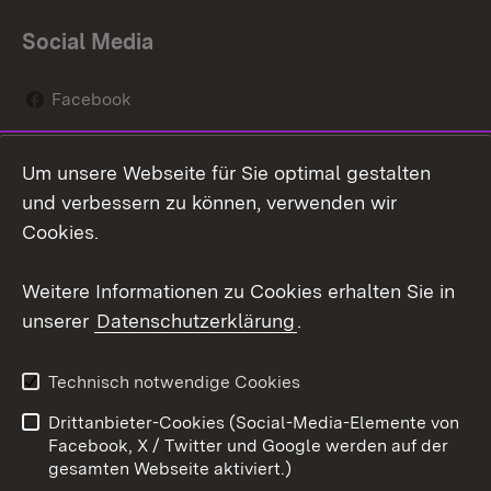
Social Media
Facebook
Instagram
Um unsere Webseite für Sie optimal gestalten
Social Wall
und verbessern zu können, verwenden wir
Cookies.
Youtube
Weitere Informationen zu Cookies erhalten Sie in
Zum 
unserer
Datenschutzerklärung
.
Kontakt
Datenschutz
Erklärung zur
Benutzungshinweise
Technisch notwendige Cookies
Barrierefreiheit
Drittanbieter-Cookies (Social-Media-Elemente von
Impressum
Cookies
Facebook, X / Twitter und Google werden auf der
gesamten Webseite aktiviert.)