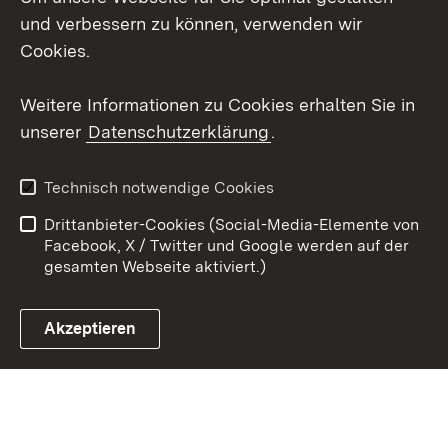
Social Wall
und verbessern zu können, verwenden wir
Cookies.
Youtube
Weitere Informationen zu Cookies erhalten Sie in
Zum 
unserer
Datenschutzerklärung
.
Kontakt
Datenschutz
Erklärung zur
Benutzungshinweise
Technisch notwendige Cookies
Barrierefreiheit
Drittanbieter-Cookies (Social-Media-Elemente von
Impressum
Cookies
Facebook, X / Twitter und Google werden auf der
gesamten Webseite aktiviert.)
Akzeptieren
Link zum Landesportal