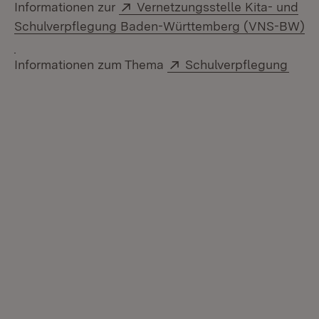
Extern:
Informationen zur
Vernetzungsstelle Kita- und
Schulverpflegung Baden-Württemberg (VNS-BW)
(Öffnet in neuem Fenster)
Extern:
(Öffn
Informationen zum Thema
Schulverpflegung