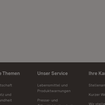
e Themen
Unser Service
Ihre Ka
tschaft
Lebensmittel und
Stellena
Produktwarnungen
utz und
Kurzer W
undheit
Presse- und
Wir stell