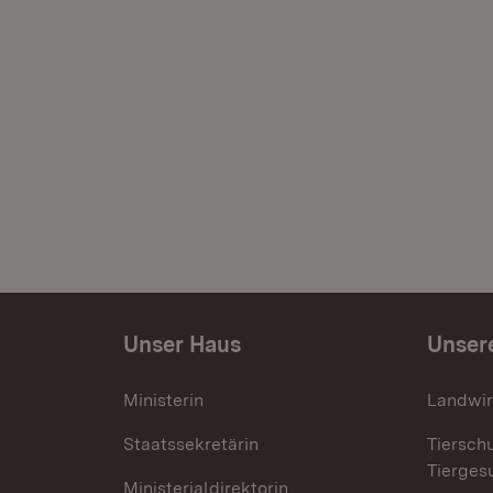
Unser Haus
Unser
Ministerin
Landwir
Staatssekretärin
Tiersch
Tierges
Ministerialdirektorin