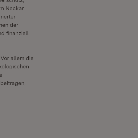
am Neckar
rierten
men der
 finanziell
Vor allem die
kologischen
e
 beitragen,