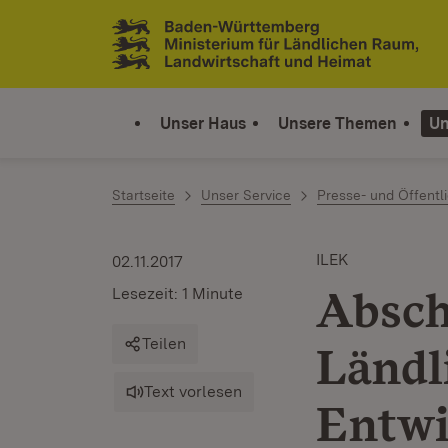
Zum Inhalt springen
Link zur Startseite
Unser Haus
Unsere Themen
Un
Startseite
Unser Service
Presse- und Öffentli
ILEK
02.11.2017
Absch
Lesezeit: 1 Minute
Teilen
Ländl
Text vorlesen
Entwi