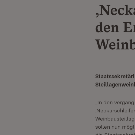
‚Neck
den E
Weinb
Staatssekretäri
Steillagenwei
„In den vergang
‚Neckarschleife
Weinbausteillag
sollen nun mögli
die Staatssekre