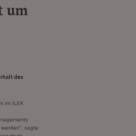
ht um
rhalt des
n im ILEK
r
managements
t werden“, sagte
herschutz,