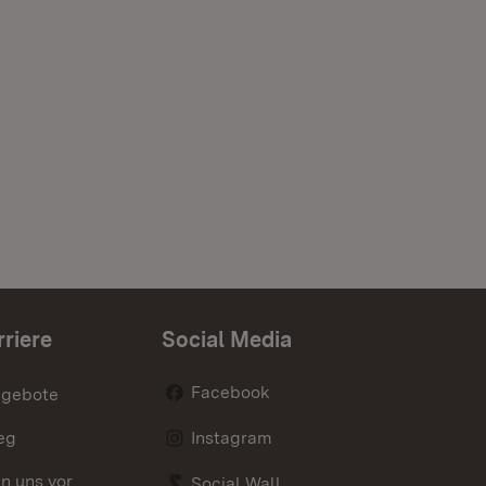
rriere
Social Media
Facebook
ngebote
eg
Instagram
en uns vor
Social Wall