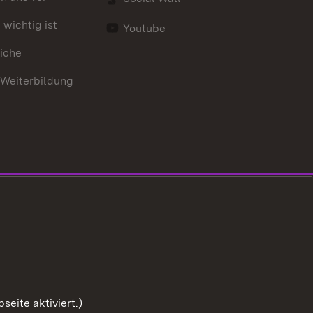
wichtig ist
Youtube
iche
 Weiterbildung
eite aktiviert.)
Zum Sei