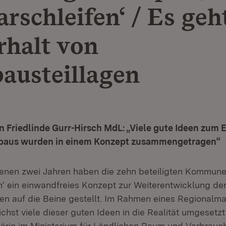
arschleifen‘ / Es ge
rhalt von
austeillagen
n Friedlinde Gurr-Hirsch MdL: „Viele gute Ideen zum E
nbaus wurden in einem Konzept zusammengetragen“
enen zwei Jahren haben die zehn beteiligten Kommune
n‘ ein einwandfreies Konzept zur Weiterentwicklung de
en auf die Beine gestellt. Im Rahmen eines Regional
chst viele dieser guten Ideen in die Realität umgesetz
tärin im Ministerium für Ländlichen Raum und Verbrauc