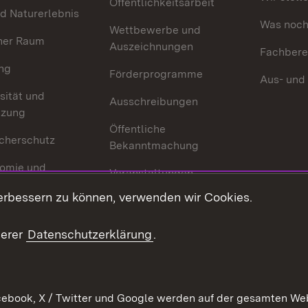
Öffentlichkeitsarbeit
d Naturerlebnis
Was noch 
Wettbewerbe und
her Raum
Auszeichnungen
Fachbere
ng
Förderprogramme
Aus- und
sität und
Ausschreibungen
tzung
Öffentliche
cherschutz
Bekanntmachung
omie und
Veranstaltungen
ion
erbessern zu können, verwenden wir Cookies.
Mediathek
Publikationen
serer
Datenschutzerklärung
.
Kontakt
ebook, X / Twitter und Google werden auf der gesamten Webs