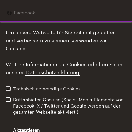
Facebook
Instagram
Um unsere Webseite für Sie optimal gestalten
Social Wall
und verbessern zu können, verwenden wir
Cookies.
Youtube
Weitere Informationen zu Cookies erhalten Sie in
Zum 
unserer
Datenschutzerklärung
.
Kontakt
Datenschutz
Erklärung zur
Benutzungshinweise
Technisch notwendige Cookies
Barrierefreiheit
Drittanbieter-Cookies (Social-Media-Elemente von
Impressum
Cookies
Facebook, X / Twitter und Google werden auf der
gesamten Webseite aktiviert.)
Akzeptieren