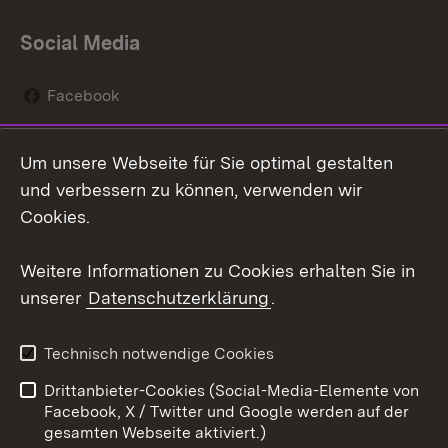
Social Media
Facebook
Instagram
Um unsere Webseite für Sie optimal gestalten
Social Wall
und verbessern zu können, verwenden wir
Cookies.
Youtube
Weitere Informationen zu Cookies erhalten Sie in
Zum 
unserer
Datenschutzerklärung
.
Kontakt
Datenschutz
Erklärung zur
Benutzungshinweise
Technisch notwendige Cookies
Barrierefreiheit
Drittanbieter-Cookies (Social-Media-Elemente von
Impressum
Cookies
Facebook, X / Twitter und Google werden auf der
gesamten Webseite aktiviert.)