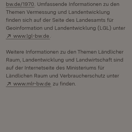
(Öffnet in neuem Fenster)
bw.de/1970
. Umfassende Informationen zu den
Themen Vermessung und Landentwicklung
finden sich auf der Seite des Landesamts für
Geoinformation und Landentwicklung (LGL) unter
Extern:
(Öffnet in neuem Fenster)
www.lgl-bw.de
.
Weitere Informationen zu den Themen Ländlicher
Raum, Landentwicklung und Landwirtschaft sind
auf der Internetseite des Ministeriums für
Ländlichen Raum und Verbraucherschutz unter
Extern:
(Öffnet in neuem Fenster)
www.mlr-bw.de
zu finden.