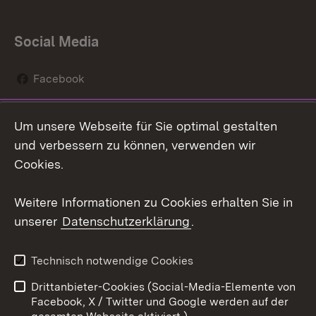
Social Media
Facebook
Instagram
Um unsere Webseite für Sie optimal gestalten
Social Wall
und verbessern zu können, verwenden wir
Cookies.
Youtube
Weitere Informationen zu Cookies erhalten Sie in
Zum 
unserer
Datenschutzerklärung
.
Kontakt
Datenschutz
Erklärung zur
Benutzungshinweise
Technisch notwendige Cookies
Barrierefreiheit
Drittanbieter-Cookies (Social-Media-Elemente von
Impressum
Cookies
Facebook, X / Twitter und Google werden auf der