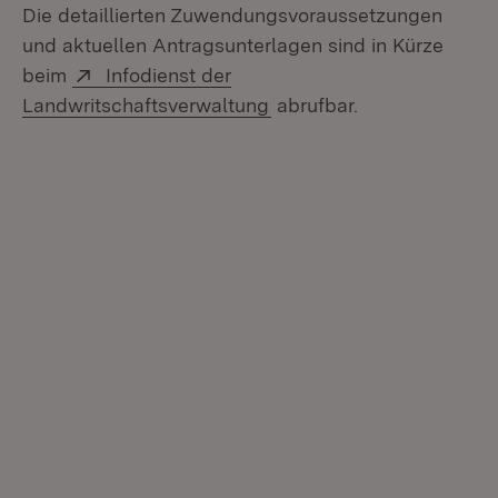
Die detaillierten Zuwendungsvoraussetzungen
und aktuellen Antragsunterlagen sind in Kürze
Extern:
beim
Infodienst der
(Öffnet in neuem Fenster
Landwritschaftsverwaltung
abrufbar.