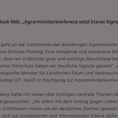
Hauk MdL: „Agrarministerkonferenz setzt klares Signa
 geht an die Vorsitzende der diesjährigen Agrarministe
tina Schulze Föcking. Eine stringente und souveräne Si
t, dass wir in Münster gute und wichtige Beschlüsse tre
chen Tierschutz haben wir deutliche Signale gesetzt“, 
rgische Minister für Ländlichen Raum und Verbrauche
eitag (27. April) im Nachgang zur Agrarministerkonfer
rg hatte mit seinen drei Anträgen zentrale Themen d
angesprochen. „Vor allem mit dem Antrag gegen Leben
n Drittstaaten haben wir ein deutliches Zeichen gesetzt.
 sich auf europäischer und internationaler Ebene dafür