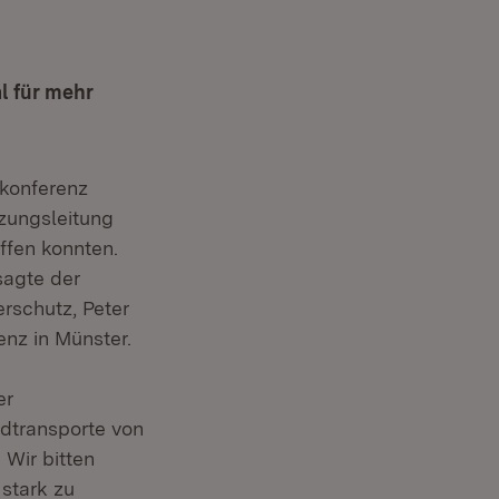
l für mehr
rkonferenz
tzungsleitung
ffen konnten.
sagte der
rschutz, Peter
enz in Münster.
er
dtransporte von
 Wir bitten
 stark zu