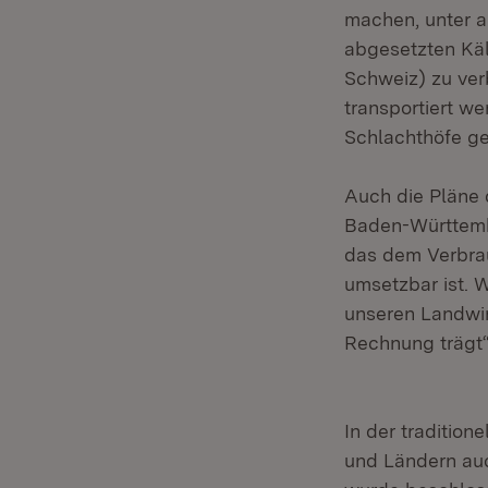
machen, unter a
abgesetzten Kä
Schweiz) zu ver
transportiert w
Schlachthöfe ge
Auch die Pläne 
Baden-Württember
das dem Verbrau
umsetzbar ist. W
unseren Landwir
Rechnung trägt“
In der tradition
und Ländern auc