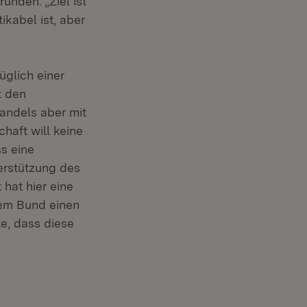
nden. „Ziel ist
ikabel ist, aber
üglich einer
t den
andels aber mit
chaft will keine
s eine
erstützung des
 hat hier eine
dem Bund einen
te, dass diese