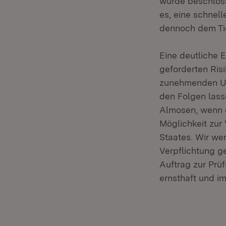
wurde beschloss
es, eine schnell
dennoch dem Tie
Eine deutliche E
geforderten Ris
zunehmenden Unw
den Folgen lasse
Almosen, wenn e
Möglichkeit zur
Staates. Wir wer
Verpflichtung g
Auftrag zur Prüf
ernsthaft und im