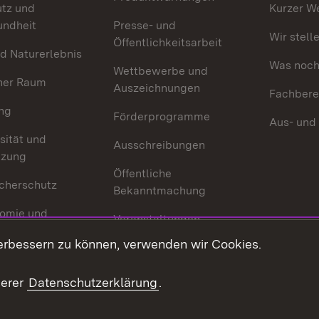
utz und
Kurzer W
undheit
Presse- und
Wir stell
Öffentlichkeitsarbeit
d Naturerlebnis
Was noch 
Wettbewerbe und
her Raum
Auszeichnungen
Fachbere
ng
Förderprogramme
Aus- und
sität und
Ausschreibungen
tzung
Öffentliche
cherschutz
Bekanntmachung
omie und
Veranstaltungen
ion
erbessern zu können, verwenden wir Cookies.
Mediathek
Publikationen
serer
Datenschutzerklärung
.
Kontakt