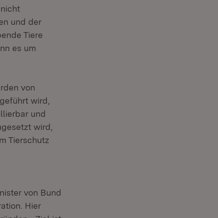
nicht
en und der
bende Tiere
enn es um
erden von
geführt wird,
llierbar und
mgesetzt wird,
em Tierschutz
inister von Bund
tion. Hier