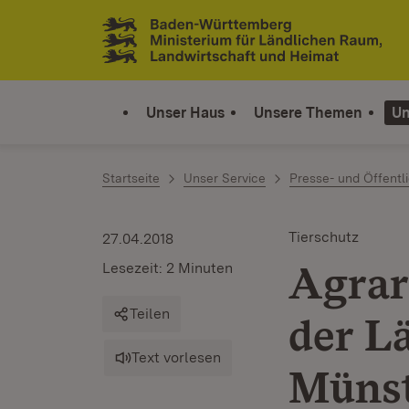
Zum Inhalt springen
Link zur Startseite
Unser Haus
Unsere Themen
Un
Startseite
Unser Service
Presse- und Öffentli
Tierschutz
27.04.2018
Agrar
Lesezeit: 2 Minuten
Teilen
der L
Text vorlesen
Müns