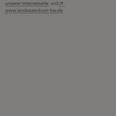
Extern:
unserer Internetseite
und
(Öffnet in neuem Fenster
www.landeszentrum-bw.de
.