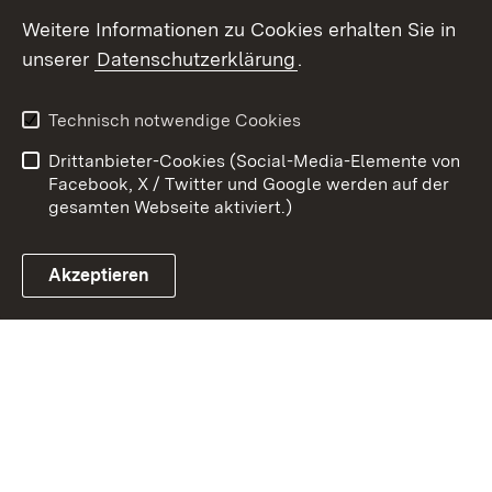
Weitere Informationen zu Cookies erhalten Sie in
Zum 
unserer
Datenschutzerklärung
.
Kontakt
Datenschutz
Erklärung zur
Benutzungshinweise
Technisch notwendige Cookies
Barrierefreiheit
Drittanbieter-Cookies (Social-Media-Elemente von
Impressum
Cookies
Facebook, X / Twitter und Google werden auf der
gesamten Webseite aktiviert.)
Akzeptieren
Link zum Landesportal