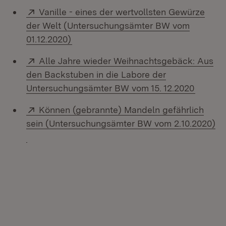
Extern:
Vanille - eines der wertvollsten Gewürze
der Welt (Untersuchungsämter BW vom
(Öffnet in neuem Fenster)
01.12.2020)
Extern:
Alle Jahre wieder Weihnachtsgebäck: Aus
den Backstuben in die Labore der
(Öffnet
Untersuchungsämter BW vom 15. 12.2020
Extern:
Können (gebrannte) Mandeln gefährlich
sein (Untersuchungsämter BW vom 2.10.2020)
(Öffnet in neuem Fenster)