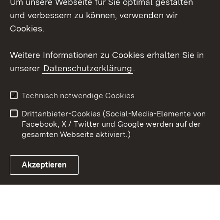
Um unsere Webseite für Sie optimal gestalten
Social Wall
und verbessern zu können, verwenden wir
Cookies.
Youtube
Weitere Informationen zu Cookies erhalten Sie in
Zum 
unserer
Datenschutzerklärung
.
Kontakt
Datenschutz
Erklärung zur
Benutzungshinweise
Technisch notwendige Cookies
Barrierefreiheit
Drittanbieter-Cookies (Social-Media-Elemente von
Impressum
Cookies
Facebook, X / Twitter und Google werden auf der
gesamten Webseite aktiviert.)
Akzeptieren
Link zum Landesportal