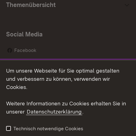
Themenübersicht
Social Media
Facebook
Instagram
Um unsere Webseite für Sie optimal gestalten
Social Wall
und verbessern zu können, verwenden wir
Cookies.
Youtube
Weitere Informationen zu Cookies erhalten Sie in
Zum 
unserer
Datenschutzerklärung
.
Kontakt
Datenschutz
Erklärung zur
Benutzungshinweise
Technisch notwendige Cookies
Barrierefreiheit