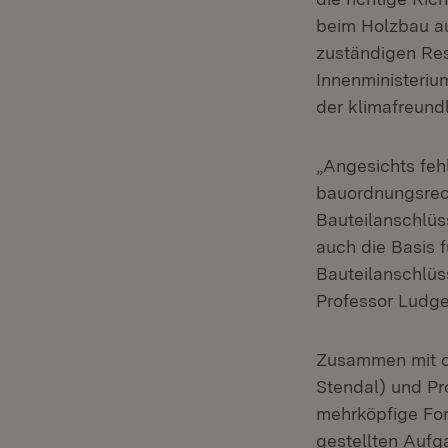
beim Holzbau au
zuständigen Res
Innenministeriu
der klimafreund
„Angesichts feh
bauordnungsrech
Bauteilanschlüs
auch die Basis 
Bauteilanschlüss
Professor Ludg
Zusammen mit d
Stendal) und Pr
mehrköpfige For
gestellten Aufg