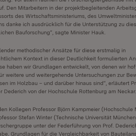
f. Den Mitarbeitern in der projektbegleitenden Arbeit
sorts des Wirtschaftsministeriums, des Umweltministe
ms danke ich ausdrücklich für die Unterstützung zu die
lichen Bauforschung“, sagte Minister Hauk.
lender methodischer Ansätze für diese erstmalig in
tlichem Kontext in dieser Deutlichkeit formulierten A
se haben wir Grundlagen entwickelt, von denen wir hof
für weitere und weitergehende Untersuchungen zur Be
en im Holzbau – und darüber hinaus sind“, erläutert Pro
er Dederich von der Hochschule Rottenburg am Neckar
en Kollegen Professor Björn Kampmeier (Hochschule
ofessor Stefan Winter (Technische Universität München)
schergruppe unter der Federführung von Prof. Dederic
abe, Grundlagen für die Vergleichbarkeit von Bauteila