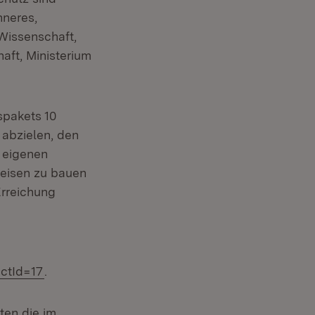
nneres,
 Wissenschaft,
aft, Ministerium
pakets 10
abzielen, den
i eigenen
eisen zu bauen
Erreichung
ctId=17
.
ten die im