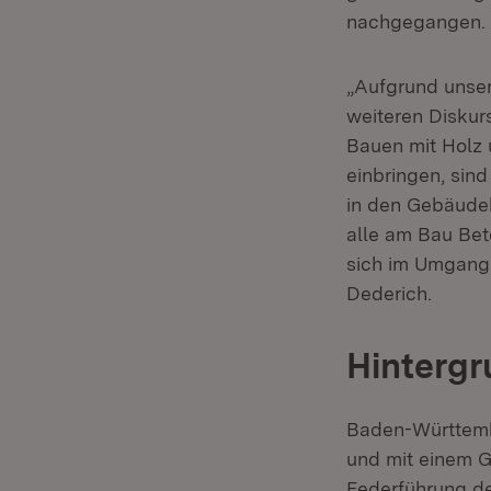
nachgegangen.
„Aufgrund unser
weiteren Diskur
Bauen mit Holz
einbringen, sin
in den Gebäudek
alle am Bau Bete
sich im Umgang 
Dederich.
Hintergr
Baden-Württemb
und mit einem G
Federführung de