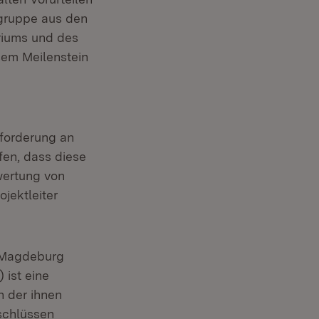
sgruppe aus den
riums und des
sem Meilenstein
nforderung an
fen, dass diese
wertung von
jektleiter
.
 Magdeburg
 ist eine
h der ihnen
nschlüssen