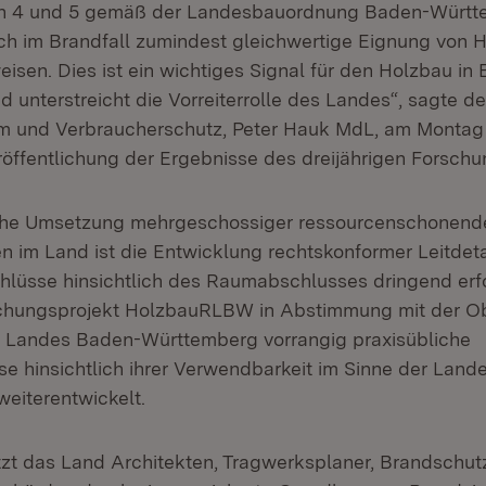
 4 und 5 gemäß der Landesbauordnung Baden-Württ
uch im Brandfall zumindest gleichwertige Eignung von 
isen. Dies ist ein wichtiges Signal für den Holzbau in
unterstreicht die Vorreiterrolle des Landes“, sagte der
 und Verbraucherschutz, Peter Hauk MdL, am Montag (
röffentlichung der Ergebnisse des dreijährigen Forschu
nahe Umsetzung mehrgeschossiger ressourcenschonend
 im Land ist die Entwicklung rechtskonformer Leitdetai
hlüsse hinsichtlich des Raumabschlusses dringend erfo
chungsprojekt HolzbauRLBW in Abstimmung mit der O
s Landes Baden-Württemberg vorrangig praxisübliche
se hinsichtlich ihrer Verwendbarkeit im Sinne der Lan
weiterentwickelt.
tzt das Land Architekten, Tragwerksplaner, Brandschu