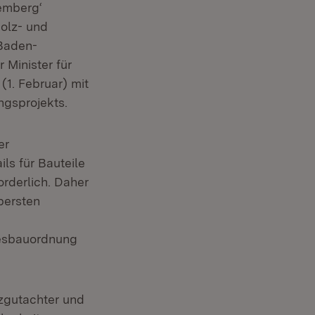
emberg‘
Holz- und
 Baden-
 Minister für
1. Februar) mit
ngsprojekts.
er
ls für Bauteile
rderlich. Daher
bersten
desbauordnung
tzgutachter und