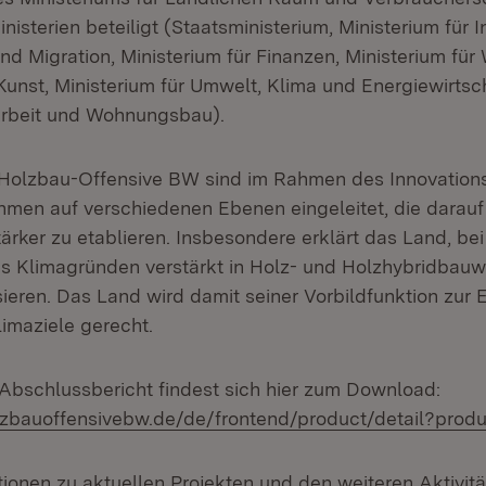
nisterien beteiligt (Staatsministerium, Ministerium für I
und Migration, Ministerium für Finanzen, Ministerium für
unst, Ministerium für Umwelt, Klima und Energiewirtsch
 Arbeit und Wohnungsbau).
Holzbau-Offensive BW sind im Rahmen des Innovations
en auf verschiedenen Ebenen eingeleitet, die darauf 
ärker zu etablieren. Insbesondere erklärt das Land, be
 Klimagründen verstärkt in Holz- und Holzhybridbauw
ieren. Das Land wird damit seiner Vorbildfunktion zur 
limaziele gerecht.
bschlussbericht findest sich hier zum Download:
lzbauoffensivebw.de/de/frontend/product/detail?produ
ionen zu aktuellen Projekten und den weiteren Aktivitä