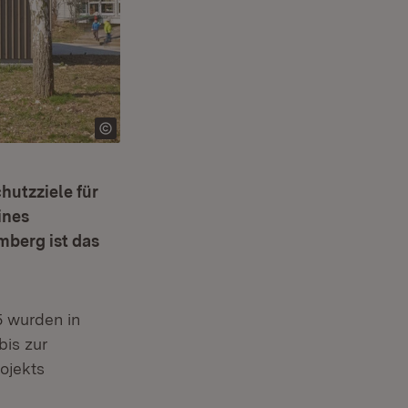
chutzziele für
ines
mberg ist das
 wurden in
is zur
ojekts