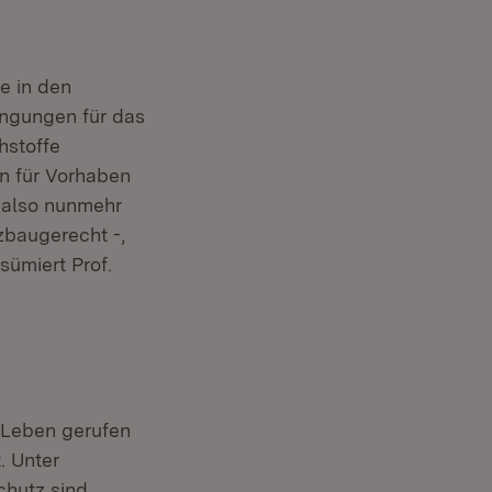
e in den
ingungen für das
hstoffe
n für Vorhaben
 also nunmehr
lzbaugerecht -,
sümiert Prof.
 Leben gerufen
. Unter
chutz sind