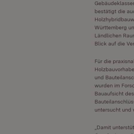
Gebäudeklassen
bestätigt die a
Holzhybridbauwe
Württemberg und 
Ländlichen Raum
Blick auf die Ve
Für die praxis
Holzbauvorhaben
und Bauteilansc
wurden im Fors
Bauaufsicht de
Bauteilanschlüs
untersucht und 
„Damit unterstü