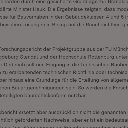
hörden durch eine gesicherte Grundlage zur Brandsic
klärte Minister Hauk. Die Ergebnisse zeigten, dass mod
se für Bauvorhaben in den Gebäudeklassen 4 und 5 i
hnischen Lösungen in Bezug auf die Rauchdichtheit g
e Forschungsbericht der Projektgruppe aus der TU Münc
deburg Stendal und der Hochschule Rottenburg unter
r Dederich soll nun Eingang in die Technischen Baube
h zu erarbeitenden technischen Richtlinie oder technis
ber hinaus eine Grundlage für die Erteilung von allgem
nen Bauartgenehmigungen sein. So werden die Forsc
Beteiligten baurechtskonform nutzbar.
bericht ersetzt aber ausdrücklich nicht die genannten
tlich geforderten Nachweise, aber er ist ein bedeutsam
chtung. Vor allem räumen die Forschungsergebnisse mit a