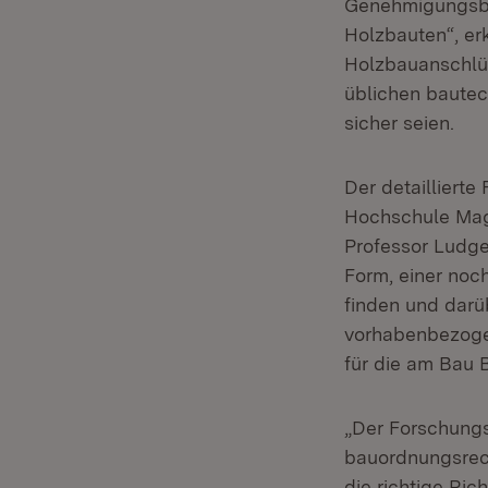
Genehmigungsbe
Holzbauten“, er
Holzbauanschlüs
üblichen bautec
sicher seien.
Der detailliert
Hochschule Mag
Professor Ludge
Form, einer noc
finden und darü
vorhabenbezoge
für die am Bau 
„Der Forschungs
bauordnungsrech
die richtige Ri