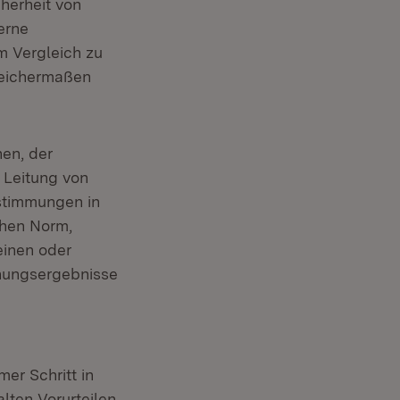
herheit von
erne
m Vergleich zu
leichermaßen
hen, der
 Leitung von
stimmungen in
chen Norm,
einen oder
hungsergebnisse
er Schritt in
lten Vorurteilen