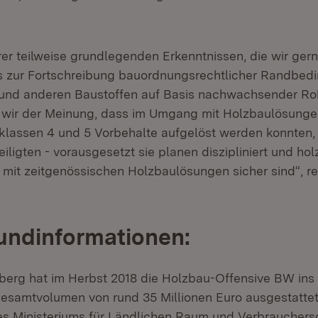
er teilweise grundlegenden Erkenntnissen, die wir gern
s zur Fortschreibung bauordnungsrechtlicher Randbed
 und anderen Baustoffen auf Basis nachwachsender Ro
d wir der Meinung, dass im Umgang mit Holzbaulösunge
lassen 4 und 5 Vorbehalte aufgelöst werden konnten,
iligten - vorausgesetzt sie planen diszipliniert und ho
mit zeitgenössischen Holzbaulösungen sicher sind“, re
undinformationen:
erg hat im Herbst 2018 die Holzbau-Offensive BW ins
esamtvolumen von rund 35 Millionen Euro ausgestattet
s Ministeriums für Ländlichen Raum und Verbrauchers