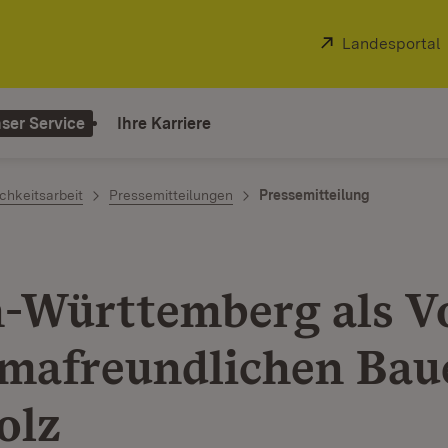
Extern:
Landesportal
ser Service
Ihre Karriere
chkeitsarbeit
Pressemitteilungen
Pressemitteilung
-Württemberg als Vo
imafreundlichen Bau
olz