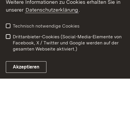
Weitere Informationen zu Cookies erhalten Sie in
Zum 
unserer
Datenschutzerklärung
.
Kontakt
Datenschutz
Erklärung zur
Benutzungshinweise
Technisch notwendige Cookies
Barrierefreiheit
Drittanbieter-Cookies (Social-Media-Elemente von
Impressum
Cookies
Facebook, X / Twitter und Google werden auf der
gesamten Webseite aktiviert.)
Akzeptieren
Link zum Landesportal