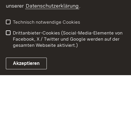
Zum 
unserer
Datenschutzerklärung
.
Kontakt
Datenschutz
Erklärung zur
Benutzungshinweise
Technisch notwendige Cookies
Barrierefreiheit
Drittanbieter-Cookies (Social-Media-Elemente von
Impressum
Cookies
Facebook, X / Twitter und Google werden auf der
gesamten Webseite aktiviert.)
Akzeptieren
Link zum Landesportal