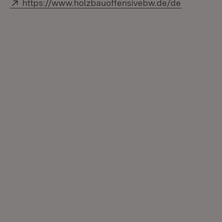
Extern:
(Öffnet i
https://www.holzbauoffensivebw.de/de