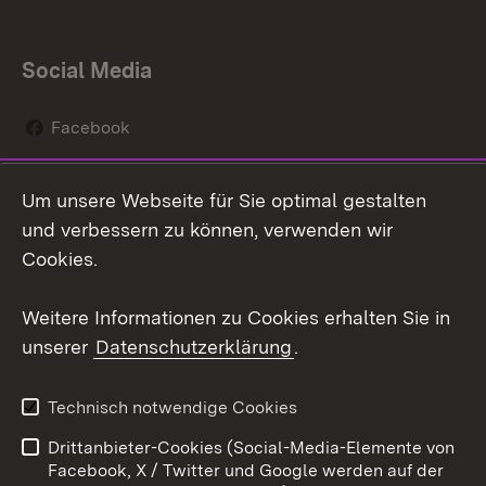
Social Media
Facebook
Instagram
Um unsere Webseite für Sie optimal gestalten
Social Wall
und verbessern zu können, verwenden wir
Cookies.
Youtube
Weitere Informationen zu Cookies erhalten Sie in
Zum 
unserer
Datenschutzerklärung
.
Kontakt
Datenschutz
Erklärung zur
Benutzungshinweise
Technisch notwendige Cookies
Barrierefreiheit
Drittanbieter-Cookies (Social-Media-Elemente von
Impressum
Cookies
Facebook, X / Twitter und Google werden auf der