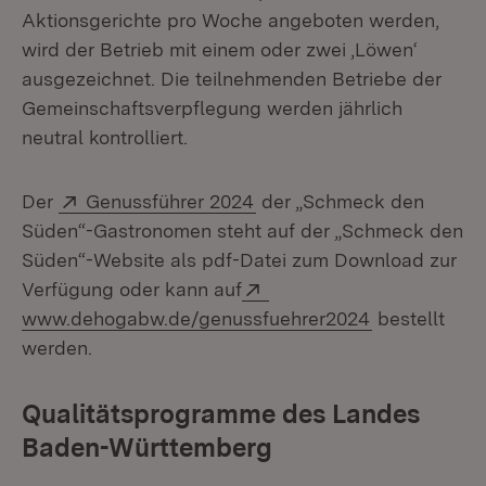
Aktionsgerichte pro Woche angeboten werden,
wird der Betrieb mit einem oder zwei ‚Löwen‘
ausgezeichnet. Die teilnehmenden Betriebe der
Gemeinschaftsverpflegung werden jährlich
neutral kontrolliert.
Extern:
(Öffnet in neuem Fenster)
Der
Genussführer 2024
der „Schmeck den
Süden“-Gastronomen steht auf der „Schmeck den
Süden“-Website als pdf-Datei zum Download zur
Extern:
Verfügung oder kann auf
(Öffnet in n
www.dehogabw.de/genussfuehrer2024
bestellt
werden.
Qualitätsprogramme des Landes
Baden-Württemberg