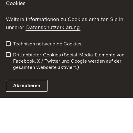
Cookies.
Youtube
Weitere Informationen zu Cookies erhalten Sie in
Zum 
unserer
Datenschutzerklärung
.
Kontakt
Datenschutz
Erklärung zur
Benutzungshinweise
Technisch notwendige Cookies
Barrierefreiheit
Drittanbieter-Cookies (Social-Media-Elemente von
Impressum
Cookies
Facebook, X / Twitter und Google werden auf der
gesamten Webseite aktiviert.)
Akzeptieren
Link zum Landesportal