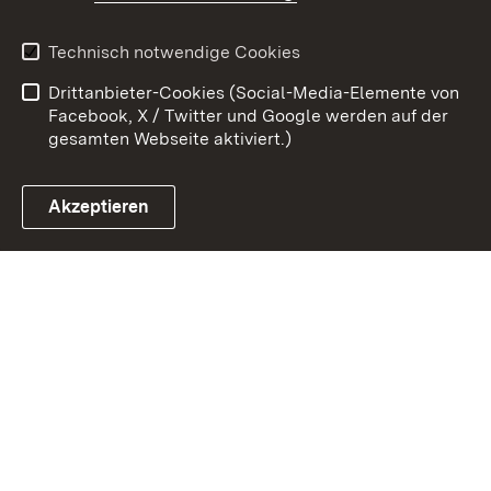
Kontakt
Datenschutz
Erklärung zur
Benutzungshinweise
Technisch notwendige Cookies
Barrierefreiheit
Drittanbieter-Cookies (Social-Media-Elemente von
Impressum
Cookies
Facebook, X / Twitter und Google werden auf der
gesamten Webseite aktiviert.)
Akzeptieren
Link zum Landesportal