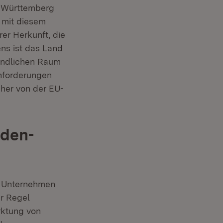
n-Württemberg
mit diesem
rer Herkunft, die
ens ist das Land
Ländlichen Raum
Anforderungen
aher von der EU-
aden-
, Unternehmen
r Regel
rktung von