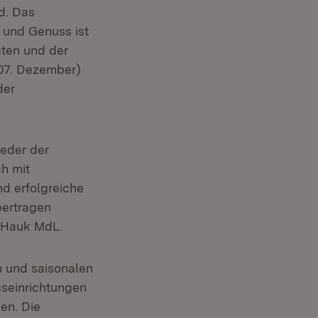
d. Das
t und Genuss ist
gten und der
(07. Dezember)
der
ieder der
h mit
nd erfolgreiche
bertragen
r Hauk MdL.
n und saisonalen
gseinrichtungen
en. Die