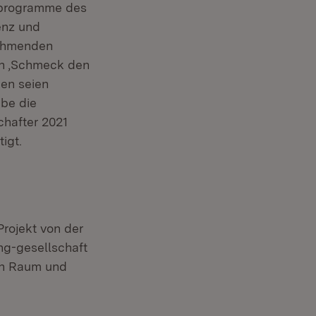
sprogramme des
enz und
nehmenden
on ‚Schmeck den
en seien
be die
hafter 2021
igt.
rojekt von der
g-gesellschaft
en Raum und