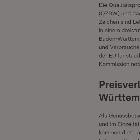
Die Qualitätsp
(QZBW) und das
Zeichen sind Leb
in einem dreist
Baden-Württembe
und Verbraucher
der EU für staa
Kommission notif
Preisver
Württem
Als Genussbots
und im Einzelfa
kommen diese a