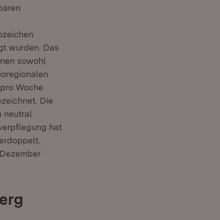
baren
ozeichen
gt wurden. Das
nnen sowohl
ioregionalen
e pro Woche
zeichnet. Die
 neutral
verpflegung hat
erdoppelt.
d Dezember
erg