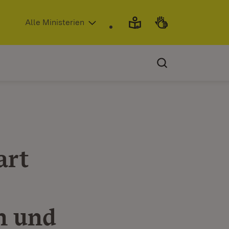
(Öffnet in neuem Fenster)
Alle Ministerien
art
n und