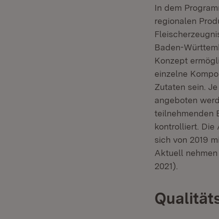
In dem Programm
regionalen Prod
Fleischerzeugn
Baden-Württemb
Konzept ermögli
einzelne Kompon
Zutaten sein. J
angeboten werde
teilnehmenden B
kontrolliert. D
sich von 2019 m
Aktuell nehmen 
2021).
Qualitä