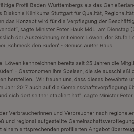
lfältige Profil Baden-Württembergs als das Genießerlan
Diakonie Klinikums Stuttgart für Qualität, Regionalitä
enn das Konzept wird für die Verpflegung der Beschäfti
endet“, sagte Minister Peter Hauk MdL, am Dienstag 
ässlich der Auszeichnung mit einem Löwen, der Stufe 1 
 bei ‚Schmeck den Süden‘ - Genuss außer Haus.
ei Löwen kennzeichnen bereits seit 25 Jahren die Mitgl
den‘ - Gastronomen ihre Speisen, die sie ausschließlic
en herstellen. „Wir freuen uns, dass dieses bewährte u
m Jahr 2017 auch auf die Gemeinschaftsverpflegung ü
d sich dort seither etabliert hat“, sagte Minister Pete
der Verbraucherinnen und Verbraucher nach regionale
roß und regional aufgestellte Gemeinschaftsverpflegun
t einem entsprechenden profilierten Angebot überzeug