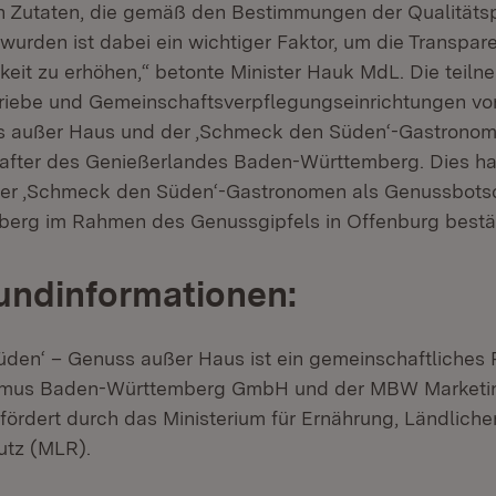
 Zutaten, die gemäß den Bestimmungen der Qualität
wurden ist dabei ein wichtiger Faktor, um die Transpar
keit zu erhöhen,“ betonte Minister Hauk MdL. Die teil
riebe und Gemeinschaftsverpflegungseinrichtungen v
s außer Haus und der ‚Schmeck den Süden‘-Gastronom
after des Genießerlandes Baden-Württemberg. Dies ha
er ‚Schmeck den Süden‘-Gastronomen als Genussbotsc
erg im Rahmen des Genussgipfels in Offenburg bestät
undinformationen:
en‘ – Genuss außer Haus ist ein gemeinschaftliches P
mus Baden-Württemberg GmbH und der MBW Marketin
rdert durch das Ministerium für Ernährung, Ländlich
utz (MLR).