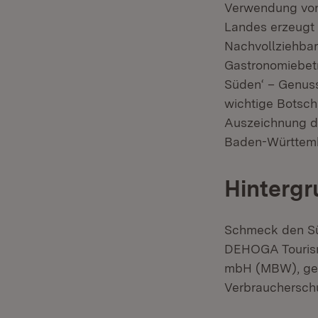
Verwendung von
Landes erzeugt 
Nachvollziehbar
Gastronomiebet
Süden‘ – Genus
wichtige Botsch
Auszeichnung d
Baden-Württemb
Hintergr
Schmeck den Süd
DEHOGA Touris
mbH (MBW), gefö
Verbrauchersch