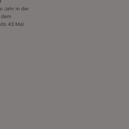
d
 Jahr in der
f dem
its 43 Mal