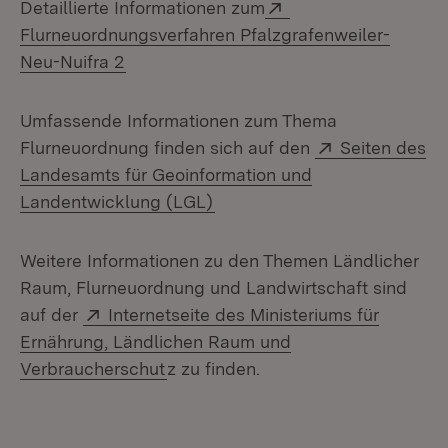
Extern:
Detaillierte Informationen zum
Flurneuordnungsverfahren Pfalzgrafenweiler-
(Öffnet in neuem Fenster)
Neu-Nuifra 2
Umfassende Informationen zum Thema
Extern:
Flurneuordnung finden sich auf den
Seiten des
Landesamts für Geoinformation und
(Öffnet in neuem Fenster)
Landentwicklung (LGL)
Weitere Informationen zu den Themen Ländlicher
Raum, Flurneuordnung und Landwirtschaft sind
Extern:
auf der
Internetseite des Ministeriums für
Ernährung, Ländlichen Raum und
(Öffnet in neuem Fenster)
Verbraucherschut
z zu finden.