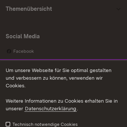
Themenübersicht
Social Media
Facebook
Instagram
Um unsere Webseite für Sie optimal gestalten
Social Wall
und verbessern zu können, verwenden wir
Cookies.
Youtube
Weitere Informationen zu Cookies erhalten Sie in
Zum 
unserer
Datenschutzerklärung
.
Kontakt
Datenschutz
Erklärung zur
Benutzungshinweise
Technisch notwendige Cookies
Barrierefreiheit