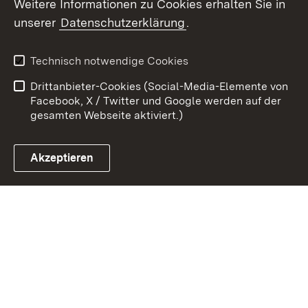
Weitere Informationen zu Cookies erhalten Sie in
Zum 
unserer
Datenschutzerklärung
.
Kontakt
Datenschutz
Erklärung zur
Benutzungshinweise
Technisch notwendige Cookies
Barrierefreiheit
Drittanbieter-Cookies (Social-Media-Elemente von
Impressum
Cookies
Facebook, X / Twitter und Google werden auf der
gesamten Webseite aktiviert.)
Akzeptieren
Link zum Landesportal