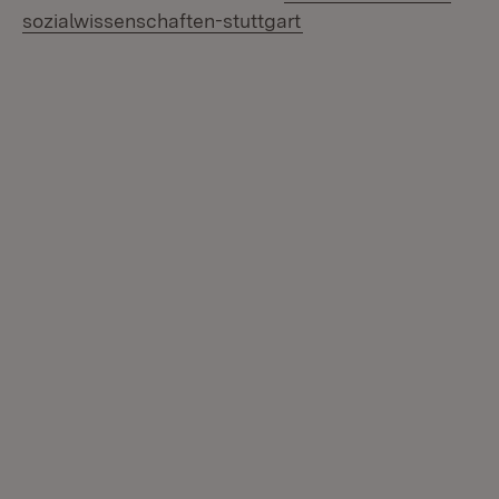
(Öffnet in neuem Fens
sozialwissenschaften-stuttgart