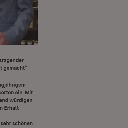
usragender
nt gemacht“
ngjährigem
orten ein. Mit
hend würdigen
n Erhalt
r sehr schönen