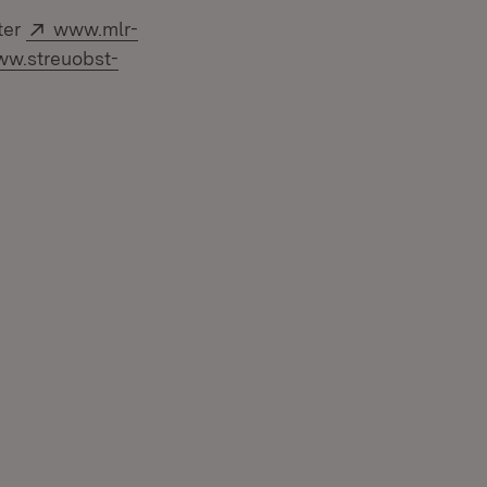
Extern:
ter
www.mlr-
tern:
w.streuobst-