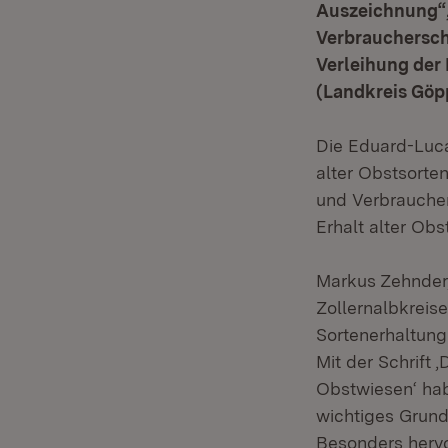
Auszeichnung“, 
Verbraucherschu
Verleihung der 
(Landkreis Göp
Die Eduard-Luca
alter Obstsorte
und Verbraucher
Erhalt alter Ob
Markus Zehnder,
Zollernalbkreis
Sortenerhaltung
Mit der Schrift 
Obstwiesen‘ ha
wichtiges Grund
Besonders hervo