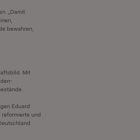
en. „Damit
inen,
nde bewahren,
ftsbild. Mit
aden-
estände.
ogen Eduard
 reformierte und
 Deutschland