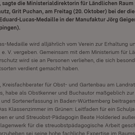
sagte die Ministerialdirektorin für Ländlichen Raum
tz, Grit Puchan, am Freitag (20. Oktober) bei der di
Eduard-Lucas-Medaille in der Manufaktur Jörg Geiger
pingen).
s-Medaille wird alljährlich vom Verein zur Erhaltung 
n e. V. vergeben. Gemeinsam mit dem Ministerium für 
schutz wird sie an Personen verliehen, die sich beson
stsorten verdient gemacht haben.
 Kreisfachberater für Obst- und Gartenbau am Landra
es, habe als Obstkenner und Buchautor maßgeblich zur
 und Sortenerfassung in Baden-Württemberg beitragen
‚Das Klassenzimmer im Grünen: Leitfaden für ein Schulja
ben er und Streuobst-Pädagogin Beate Holderied auße
lagenwerk für die streuobstpädagogische Arbeit gesch
rzuheben sei seine hohe fachliche Expertise im Baums