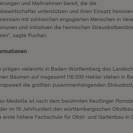
derungen und Maßnahmen bereit, die die
bewirtschafter unterstützen und ihren Einsatz honorier
einsam mit zahlreichen engagierten Menschen in Vere
munen und Initiativen die heimischen Streuobstbestä
zen“, sagte Puchan.
ormationen
 prägen vielerorts in Baden-Württemberg das Landscha
onen Bäumen auf insgesamt 116.000 Hektar stehen in B
ropaweit die größten zusammenhängenden Streuobstb
as-Medaille ist nach dem berühmten Reutlinger Pomol
der im 19 Jahrhundert den württembergischen Obstbau
ie erste höhere Fachschule für Obst- und Gartenbau in