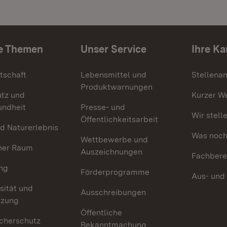
e Themen
Unser Service
Ihre Ka
tschaft
Lebensmittel und
Stellena
Produktwarnungen
utz und
Kurzer W
undheit
Presse- und
Wir stell
Öffentlichkeitsarbeit
d Naturerlebnis
Was noch 
Wettbewerbe und
her Raum
Auszeichnungen
Fachbere
ng
Förderprogramme
Aus- und
sität und
Ausschreibungen
tzung
Öffentliche
cherschutz
Bekanntmachung