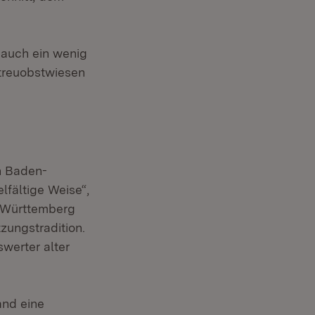
 auch ein wenig
Streuobstwiesen
n Baden-
lfältige Weise“,
n-Württemberg
ungstradition.
swerter alter
and eine