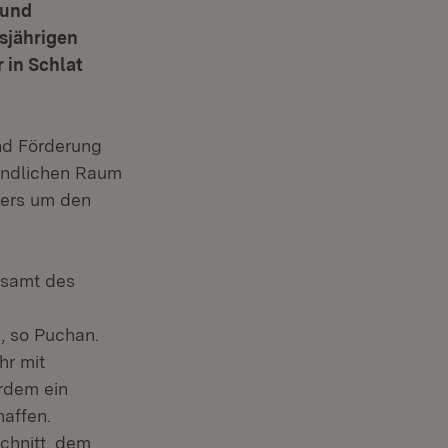
 und
esjährigen
 in Schlat
und Förderung
Ländlichen Raum
ders um den
tsamt des
, so Puchan.
hr mit
rdem ein
affen.
chnitt, dem