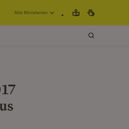
(Öffnet in neuem Fenster)
Alle Ministerien
017
us