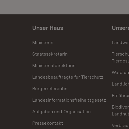
Unser Haus
Unser
Ministerin
Landwir
Staatssekretärin
Tiersch
Tierges
Ministerialdirektorin
Wald un
Landesbeauftragte für Tierschutz
Ländlic
Bürgerreferentin
Ernähru
Landesinformationsfreiheitsgesetz
Biodiver
Aufgaben und Organisation
Landnu
Pressekontakt
Verbrau