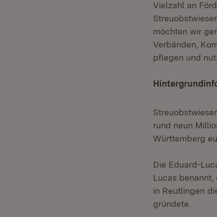
Vielzahl an För
Streuobstwiesen
möchten wir gem
Verbänden, Kom
pflegen und nut
Hintergrundinf
Streuobstwiesen
rund neun Milli
Württemberg eu
Die Eduard-Luc
Lucas benannt, 
in Reutlingen d
gründete.