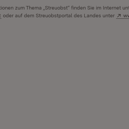
tionen zum Thema „Streuobst“ finden Sie im Internet un
(Öffnet in neuem Fenster)
Ex
t
oder auf dem Streuobstportal des Landes unter
ww
in neuem Fenster)