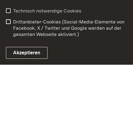
Erklärung zur
Benutzungshinweise
Technisch notwendige Cookies
Barrierefreiheit
Drittanbieter-Cookies (Social-Media-Elemente von
Impressum
Cookies
Facebook, X / Twitter und Google werden auf der
gesamten Webseite aktiviert.)
Akzeptieren
Link zum Landesportal