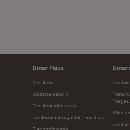
Unser Haus
Unser
Ministerin
Landwir
Staatssekretärin
Tiersch
Tierges
Ministerialdirektorin
Wald un
Landesbeauftragte für Tierschutz
Ländlic
Bürgerreferentin