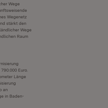
icher Wege
unftsweisende
iches Wegenetz
und stärkt den
 ländlicher Wege
ändlichen Raum
nisierung
 790.000 Euro.
lometer Länge
isierung
o an
ge in Baden-