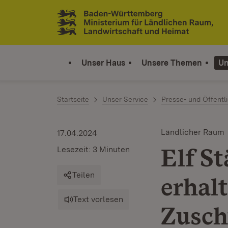
Zum Inhalt springen
Link zur Startseite
Unser Haus
Unsere Themen
Un
Startseite
Unser Service
Presse- und Öffentli
Ländlicher Raum
17.04.2024
Elf S
Lesezeit: 3 Minuten
Teilen
erhal
Text vorlesen
Zusch