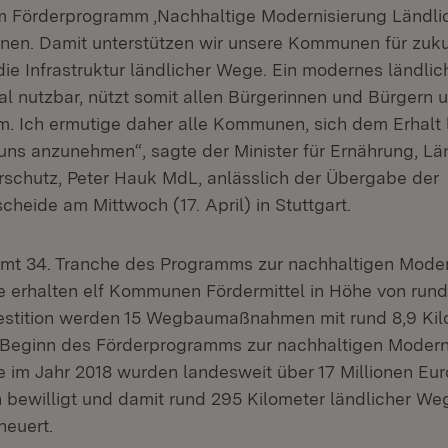
im Förderprogramm ,Nachhaltige Modernisierung Ländl
nen. Damit unterstützen wir unsere Kommunen für zuk
 die Infrastruktur ländlicher Wege. Ein modernes ländl
nal nutzbar, nützt somit allen Bürgerinnen und Bürgern 
. Ich ermutige daher alle Kommunen, sich dem Erhalt
ns anzunehmen“, sagte der Minister für Ernährung, L
schutz, Peter Hauk MdL, anlässlich der Übergabe der
heide am Mittwoch (17. April) in Stuttgart.
mt 34. Tranche des Programms zur nachhaltigen Moder
 erhalten elf Kommunen Fördermittel in Höhe von rund
vestition werden 15 Wegbaumaßnahmen mit rund 8,9 Ki
 Beginn des Förderprogramms zur nachhaltigen Modern
 im Jahr 2018 wurden landesweit über 17 Millionen Eur
 bewilligt und damit rund 295 Kilometer ländlicher We
neuert.