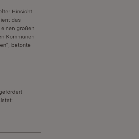
lter Hinsicht
ient das
r einen großen
 den Kommunen
len“, betonte
efördert.
stet: