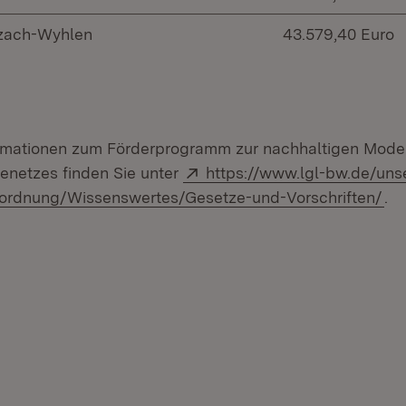
zach-Wyhlen
43.579,40 Euro
formationen zum Förderprogramm zur nachhaltigen Mode
Extern:
netzes finden Sie unter
https://www.lgl-bw.de/uns
(Öf
ordnung/Wissenswertes/Gesetze-und-Vorschriften/
.