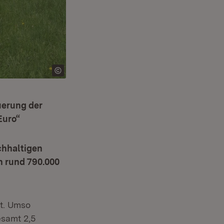
uerung der
Euro“
chhaltigen
n rund 790.000
t. Umso
esamt 2,5