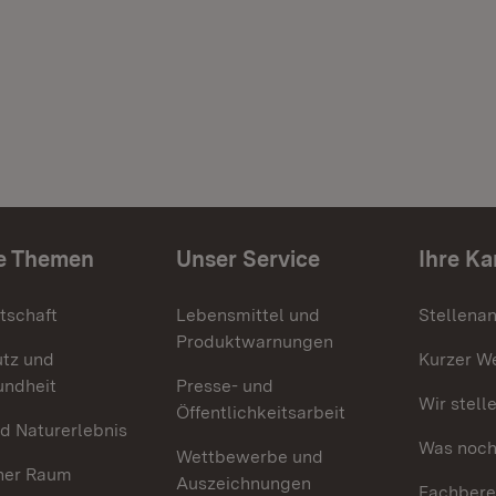
e Themen
Unser Service
Ihre Ka
tschaft
Lebensmittel und
Stellena
Produktwarnungen
utz und
Kurzer W
undheit
Presse- und
Wir stell
Öffentlichkeitsarbeit
d Naturerlebnis
Was noch 
Wettbewerbe und
her Raum
Auszeichnungen
Fachbere