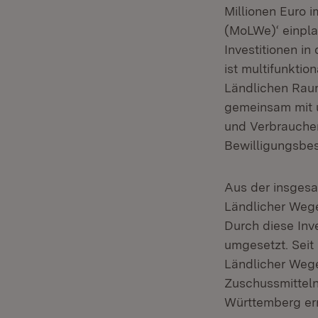
Millionen Euro 
(MoLWe)‘ einpla
Investitionen in
ist multifunktio
Ländlichen Raum
gemeinsam mit u
und Verbraucher
Bewilligungsbesc
Aus der insgesa
Ländlicher Wege
Durch diese In
umgesetzt. Seit
Ländlicher Wege
Zuschussmitteln
Württemberg er