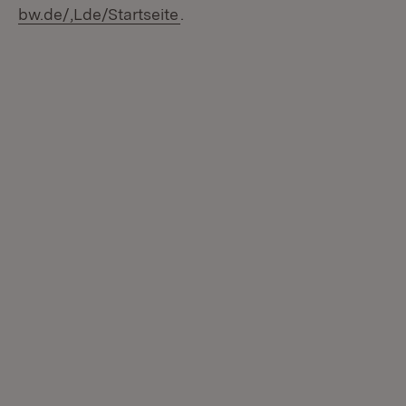
(Öffnet in neuem Fenster)
bw.de/,Lde/Startseite
.