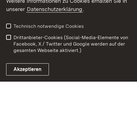
Weitere Informationen zu Cookies erhalten Sie in
Zum 
unserer
Datenschutzerklärung
.
Kontakt
Datenschutz
Erklärung zur
Benutzungshinweise
Technisch notwendige Cookies
Barrierefreiheit
Drittanbieter-Cookies (Social-Media-Elemente von
Impressum
Cookies
Facebook, X / Twitter und Google werden auf der
gesamten Webseite aktiviert.)
Akzeptieren
Link zum Landesportal