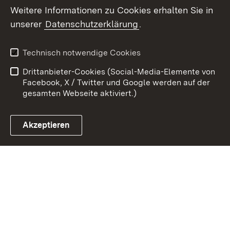
Weitere Informationen zu Cookies erhalten Sie in
Zum 
unserer
Datenschutzerklärung
.
Kontakt
Datenschutz
Erklärung zur
Benutzungshinweise
Technisch notwendige Cookies
Barrierefreiheit
Drittanbieter-Cookies (Social-Media-Elemente von
Impressum
Cookies
Facebook, X / Twitter und Google werden auf der
gesamten Webseite aktiviert.)
Akzeptieren
Link zum Landesportal