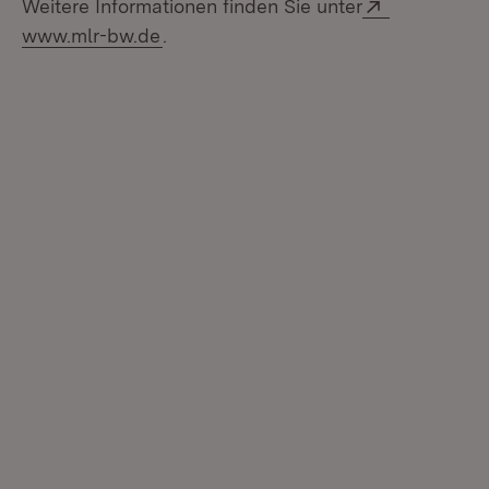
Extern:
Weitere Informationen finden Sie unter
(Öffnet in neuem Fenster)
www.mlr-bw.de
.