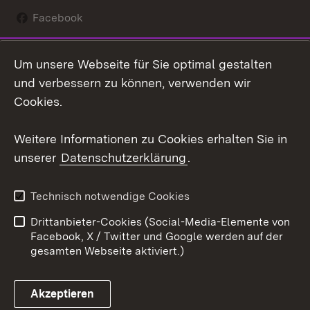
Facebook
Instagram
Um unsere Webseite für Sie optimal gestalten
Social Wall
und verbessern zu können, verwenden wir
Cookies.
Youtube
Weitere Informationen zu Cookies erhalten Sie in
Zum 
unserer
Datenschutzerklärung
.
Kontakt
Datenschutz
Erklärung zur
Benutzungshinweise
Technisch notwendige Cookies
Barrierefreiheit
Drittanbieter-Cookies (Social-Media-Elemente von
Impressum
Cookies
Facebook, X / Twitter und Google werden auf der
gesamten Webseite aktiviert.)
Akzeptieren
Link zum Landesportal