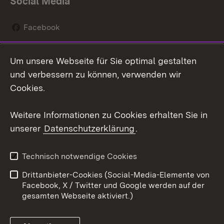
Social Media
Facebook
Instagram
Um unsere Webseite für Sie optimal gestalten
Social Wall
und verbessern zu können, verwenden wir
Cookies.
Youtube
Weitere Informationen zu Cookies erhalten Sie in
Zum 
unserer
Datenschutzerklärung
.
Kontakt
Datenschutz
Erklärung zur
Benutzungshinweise
Technisch notwendige Cookies
Barrierefreiheit
Drittanbieter-Cookies (Social-Media-Elemente von
Impressum
Cookies
Facebook, X / Twitter und Google werden auf der
gesamten Webseite aktiviert.)