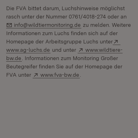
Die FVA bittet darum, Luchshinweise möglichst
rasch unter der Nummer 0761/4018-274 oder an
E-Mail:
info@wildtiermonitoring.de
zu melden. Weitere
Informationen zum Luchs finden sich auf der
Extern:
Homepage der Arbeitsgruppe Luchs unter
(Öffnet in neuem Fenster)
Extern:
www.ag-luchs.de
und unter
www.wildtiere-
(Öffnet in neuem Fenster)
bw.de
. Informationen zum Monitoring Großer
Beutegreifer finden Sie auf der Homepage der
Extern:
(Öffnet in neuem Fenst
FVA unter
www.fva-bw.de
.