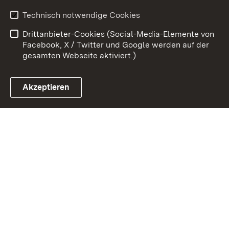
Erklärung zur
Benutzungshinweise
Technisch notwendige Cookies
Barrierefreiheit
Drittanbieter-Cookies (Social-Media-Elemente von
Impressum
Cookies
Facebook, X / Twitter und Google werden auf der
gesamten Webseite aktiviert.)
Akzeptieren
Link zum Landesportal