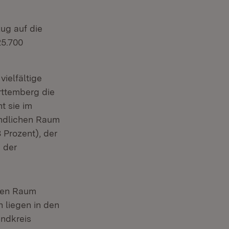
ug auf die
25.700
vielfältige
ttemberg die
t sie im
ändlichen Raum
 Prozent), der
 der
chen Raum
 liegen in den
andkreis