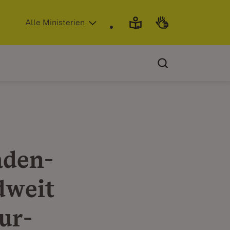
(Öffnet in neuem Fenster)
Alle Ministerien
aden-
dweit
ur-