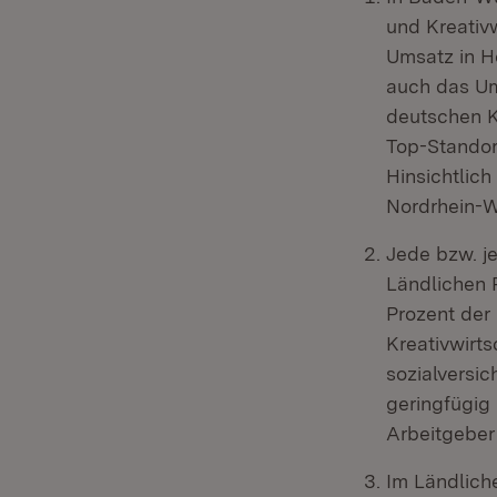
und Kreativw
Umsatz in H
auch das Um
deutschen K
Top-Standort
Hinsichtlic
Nordrhein-W
Jede bzw. j
Ländlichen 
Prozent der
Kreativwirts
sozialversic
geringfügig 
Arbeitgeber
Im Ländlich