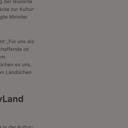
g der Branche
ücke zur Kultur-
gte Minister
: „Für uns als
chaffende ist
dem
ichen es uns,
en Ländlichen
ivLand
in der Kultur-