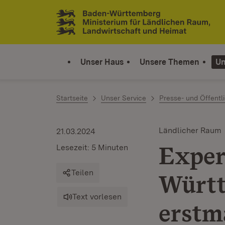
Zum Inhalt springen
Link zur Startseite
Unser Haus
Unsere Themen
Un
Startseite
Unser Service
Presse- und Öffentli
Ländlicher Raum
21.03.2024
Exper
Lesezeit: 5 Minuten
Teilen
Württ
Text vorlesen
erstm