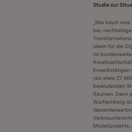
Studie zur Situ
„Wie kaum eine 
bei, nachhaltig
Transformations
Ideen für die D
Im bundesweiten
Kreativwirtscha
Erwerbstätigen 
von etwa 27 Mill
bedeutenden Wir
Räumen. Denn je
Württemberg ist
Gesamterwerbstä
Verbrauchersch
Modellprojekts 