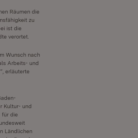
chen Räumen die
nsfähigkeit zu
i ist die
te verortet.
dem Wunsch nach
ls Arbeits- und
, erläuterte
Baden-
r Kultur- und
 für die
bundesweit
in Ländlichen