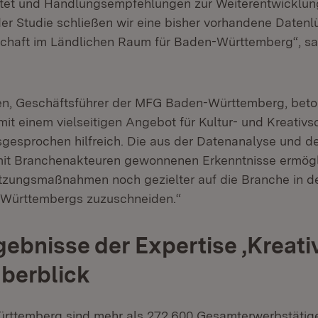
et und Handlungsempfehlungen zur Weiterentwicklun
 der Studie schließen wir eine bisher vorhandene Datenl
schaft im Ländlichen Raum für Baden-Württemberg“, sa
n, Geschäftsführer der MFG Baden-Württemberg, betont
it einem vielseitigen Angebot für Kultur- und Kreativs
sgesprochen hilfreich. Die aus der Datenanalyse und 
mit Branchenakteuren gewonnenen Erkenntnisse ermögl
tzungsmaßnahmen noch gezielter auf die Branche in d
Württembergs zuzuschneiden.“
ebnisse der Expertise ,Kreat
berblick
rttemberg sind mehr als 272.600 Gesamterwerbstätige 