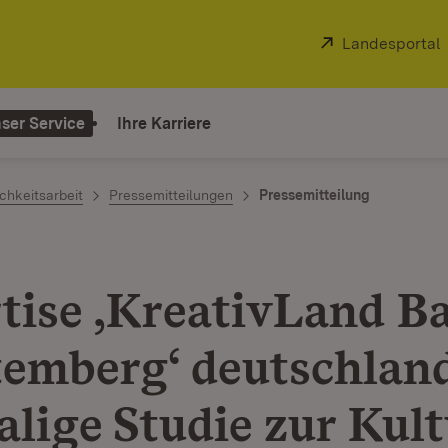
Extern:
Landesportal
ser Service
Ihre Karriere
chkeitsarbeit
Pressemitteilungen
Pressemitteilung
tise ,KreativLand B
emberg‘ deutschlan
alige Studie zur Kult