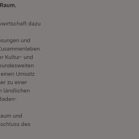
n Raum.
vwirtschaft dazu
Lösungen und
e Zusammenleben.
r Kultur- und
 bundesweiten
 einen Umsatz
er zu einer
n ländlichen
 Baden-
 Raum und
bschluss des