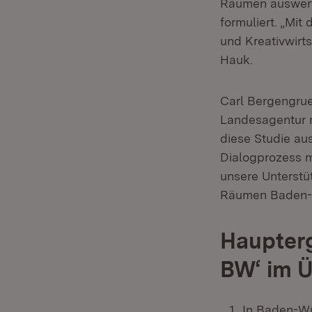
Räumen auswert
formuliert. „Mit
und Kreativwirt
Hauk.
Carl Bergengrue
Landesagentur m
diese Studie au
Dialogprozess 
unsere Unterstü
Räumen Baden-
Haupterg
BW‘ im Ü
In Baden-Wü