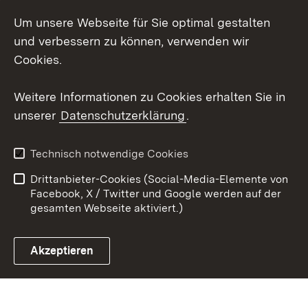
Instagram
Um unsere Webseite für Sie optimal gestalten
Social Wall
und verbessern zu können, verwenden wir
Cookies.
Youtube
Weitere Informationen zu Cookies erhalten Sie in
Zum 
unserer
Datenschutzerklärung
.
Kontakt
Datenschutz
Erklärung zur
Benutzungshinweise
Technisch notwendige Cookies
Barrierefreiheit
Drittanbieter-Cookies (Social-Media-Elemente von
Impressum
Cookies
Facebook, X / Twitter und Google werden auf der
gesamten Webseite aktiviert.)
Akzeptieren
Link zum Landesportal