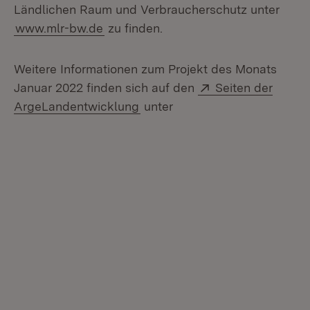
Ländlichen Raum und Verbraucherschutz unter
www.mlr-bw.de
zu finden.
Weitere Informationen zum Projekt des Monats
Extern:
Januar 2022 finden sich auf den
Seiten der
(Öffnet in neuem Fenster)
ArgeLandentwicklung
unter