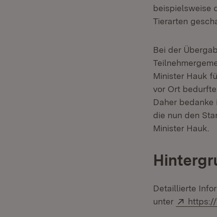
beispielsweise 
Tierarten gescha
Bei der Übergab
Teilnehmergemei
Minister Hauk fü
vor Ort bedurft
Daher bedanke i
die nun den Sta
Minister Hauk.
Hintergr
Detaillierte In
Extern:
unter
https:/