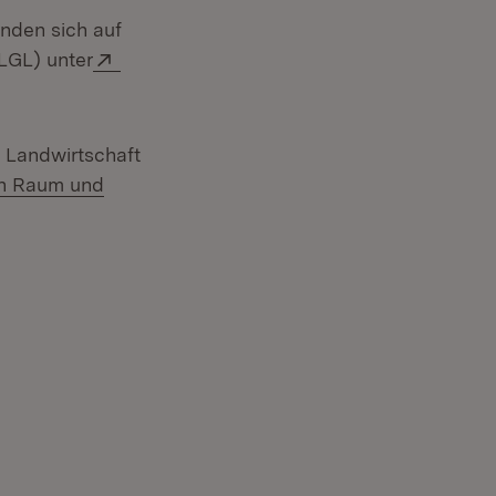
nden sich auf
Extern:
LGL) unter
em Fenster)
 Landwirtschaft
hen Raum und