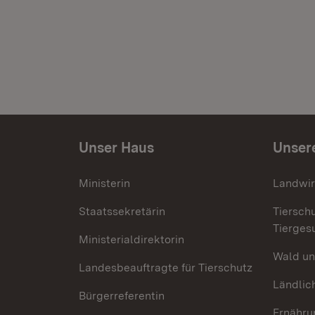
Unser Haus
Unser
Ministerin
Landwir
Staatssekretärin
Tiersch
Tierges
Ministerialdirektorin
Wald un
Landesbeauftragte für Tierschutz
Ländlic
Bürgerreferentin
Ernähru