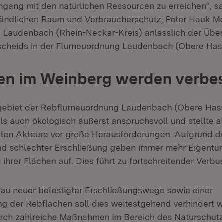
gang mit den natürlichen Ressourcen zu erreichen“, sa
 Ländlichen Raum und Verbraucherschutz, Peter Hauk 
n Laudenbach (Rhein-Neckar-Kreis) anlässlich der Üb
cheids in der Flurneuordnung Laudenbach (Obere Hass
en im Weinberg werden verbe
gebiet der Rebflurneuordnung Laudenbach (Obere Hass
ls auch ökologisch äußerst anspruchsvoll und stellte a
gten Akteure vor große Herausforderungen. Aufgrund de
nd schlechter Erschließung geben immer mehr Eigentü
ihrer Flächen auf. Dies führt zu fortschreitender Verb
u neuer befestigter Erschließungswege sowie einer
ng der Rebflächen soll dies weitestgehend verhindert 
rch zahlreiche Maßnahmen im Bereich des Naturschut