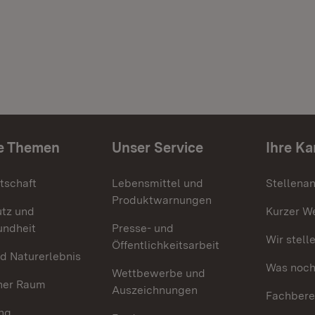
e Themen
Unser Service
Ihre Ka
tschaft
Lebensmittel und
Stellena
Produktwarnungen
utz und
Kurzer W
undheit
Presse- und
Wir stell
Öffentlichkeitsarbeit
d Naturerlebnis
Was noch 
Wettbewerbe und
her Raum
Auszeichnungen
Fachbere
ng