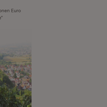
ionen Euro
e“