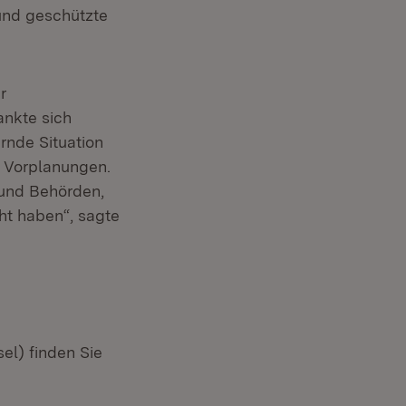
und geschützte
r
ankte sich
ernde Situation
e Vorplanungen.
 und Behörden,
ht haben“, sagte
el) finden Sie