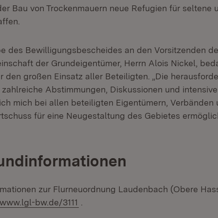
der Bau von Trockenmauern neue Refugien für seltene 
ffen.
e des Bewilligungsbescheides an den Vorsitzenden de
nschaft der Grundeigentümer, Herrn Alois Nickel, bed
r den großen Einsatz aller Beteiligten. „Die herausford
e zahlreiche Abstimmungen, Diskussionen und intensiv
ch mich bei allen beteiligten Eigentümern, Verbänden
rtschuss für eine Neugestaltung des Gebietes ermöglic
undinformationen
formationen zur Flurneuordnung Laudenbach (Obere Hass
(Öffnet in neuem Fenster)
/www.lgl-bw.de/3111
.