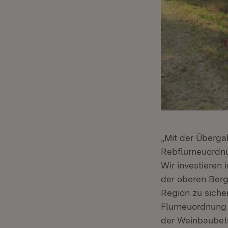
„Mit der Überg
Rebflurneuordnu
Wir investieren
der oberen Berg
Region zu siche
Flurneuordnung 
der Weinbaubetr