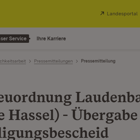
Extern:
Landesportal
ser Service
Ihre Karriere
chkeitsarbeit
Pressemitteilungen
Pressemitteilung
euordnung Laudenb
e Hassel) - Übergabe
ligungsbescheid