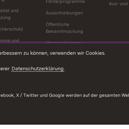
Förderprogramme
Aus- und
sität und
Ausschreibungen
tzung
Öffentliche
cherschutz
Bekanntmachung
omie und
Veranstaltungen
ion
erbessern zu können, verwenden wir Cookies.
Mediathek
Publikationen
serer
Datenschutzerklärung
.
Kontakt
ebook, X / Twitter und Google werden auf der gesamten Webs
Kontakt
Datenschutz
Erklärung zur Barrierefreiheit