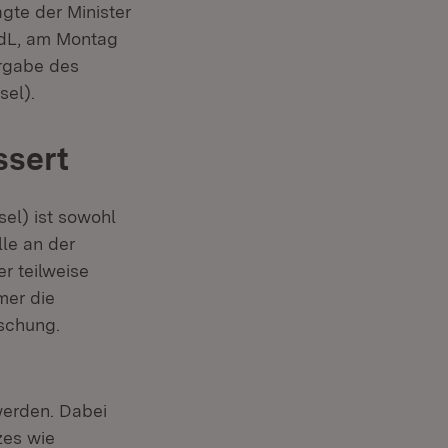
gte der Minister
MdL, am Montag
ergabe des
el).
ssert
el) ist sowohl
lle an der
r teilweise
mer die
uschung.
werden. Dabei
zes wie