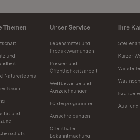
e Themen
Unser Service
Ihre Ka
tschaft
Lebensmittel und
Stellena
Produktwarnungen
utz und
Kurzer W
undheit
Presse- und
Wir stell
Öffentlichkeitsarbeit
d Naturerlebnis
Was noch 
Wettbewerbe und
her Raum
Auszeichnungen
Fachbere
ng
Förderprogramme
Aus- und
sität und
Ausschreibungen
tzung
Öffentliche
cherschutz
Bekanntmachung