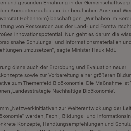
alen und gesunden Ernährung in der Gemeinschaftsve
dem Kompetenzaufbau in der beruflichen Aus- und Wei
iversität Hohenheim) beschäftigen. „Wir haben im Bere
tzung von Ressourcen aus der Land- und Forstwirtscha
roßes Innovationspotential. Nun geht es darum die wis
 praxisnahe Schulungs- und Informationsmaterialien un
hlungen umzusetzen“, sagte Minister Hauk MdL.
erung diene auch der Erprobung und Evaluation neuer
onzepte sowie zur Vorbereitung einer größeren Bildu
tiative zum Themenfeld Bioökonomie. Die Maßnahme ist T
nen ‚Landesstrategie Nachhaltige Bioökonomie‘.
mm „Netzwerkinitiativen zur Weiterentwicklung der Lei
ökonomie“ werden ‚Fach-, Bildungs- und Informationsinit
konkrete Konzepte, Handlungsempfehlungen und Schulu