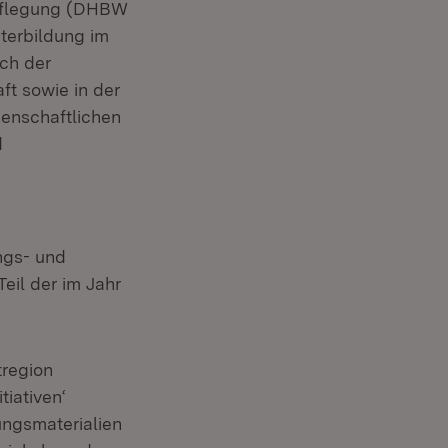
rpflegung (DHBW
terbildung im
ich der
ft sowie in der
senschaftlichen
d
ngs- und
eil der im Jahr
tregion
iativen‘
ngsmaterialien