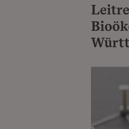
Leitr
Bioök
Württ