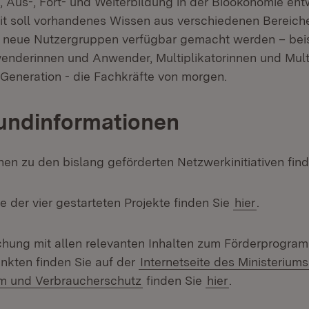
g, Aus-, Fort- und Weiterbildung in der Bioökonomie en
t soll vorhandenes Wissen aus verschiedenen Bereich
 neue Nutzergruppen verfügbar gemacht werden – beis
enderinnen und Anwender, Multiplikatorinnen und Mult
 Generation - die Fachkräfte von morgen.
undinformationen
nen zu den bislang geförderten Netzwerkinitiativen fin
e der vier gestarteten Projekte finden Sie
hier
.
hung mit allen relevanten Inhalten zum Förderprogra
kten finden Sie auf der
Internetseite des Ministeriums
m und Verbraucherschutz
finden Sie
hier
.