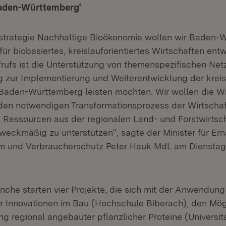
aden-Württemberg‘
strategie Nachhaltige Bioökonomie wollen wir Baden-
 für biobasiertes, kreislauforientiertes Wirtschaften entw
rufs ist die Unterstützung von themenspezifischen Netz
ag zur Implementierung und Weiterentwicklung der kreisl
Baden-Württemberg leisten möchten. Wir wollen die W
 den notwendigen Transformationsprozess der Wirtschaft
 Ressourcen aus der regionalen Land- und Forstwirtsch
weckmäßig zu unterstützen“, sagte der Minister für Er
m und Verbraucherschutz Peter Hauk MdL am Dienstag
anche starten vier Projekte, die sich mit der Anwendung
 Innovationen im Bau (Hochschule Biberach), den Mögl
ng regional angebauter pflanzlicher Proteine (Universi