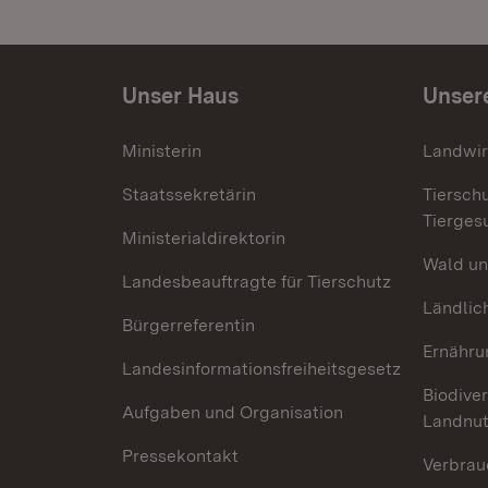
Unser Haus
Unser
Ministerin
Landwir
Staatssekretärin
Tiersch
Tierges
Ministerialdirektorin
Wald un
Landesbeauftragte für Tierschutz
Ländlic
Bürgerreferentin
Ernähru
Landesinformationsfreiheitsgesetz
Biodiver
Aufgaben und Organisation
Landnu
Pressekontakt
Verbrau