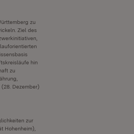
Württemberg zu
ickeln. Ziel des
werkinitiativen,
auforientierten
issensbasis
skreisläufe hin
aft zu
nährung,
 (28. Dezember)
ichkeiten zur
tät Hohenheim),