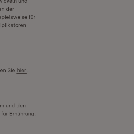
twickeln und
en der
pielsweise für
iplikatoren
den Sie
hier
.
mm und den
 für Ernährung,