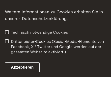
Weitere Informationen zu Cookies erhalten Sie in
Zum 
unserer
Datenschutzerklärung
.
Kontakt
Datenschutz
Erklärung zur
Benutzungshinweise
Technisch notwendige Cookies
Barrierefreiheit
Drittanbieter-Cookies (Social-Media-Elemente von
Impressum
Cookies
Facebook, X / Twitter und Google werden auf der
gesamten Webseite aktiviert.)
Akzeptieren
Link zum Landesportal