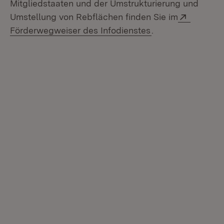
Mitgliedstaaten und der Umstrukturierung und
Extern:
Umstellung von Rebflächen finden Sie im
(Öffnet in neuem 
Förderwegweiser des Infodienstes
.