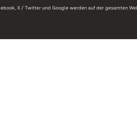
ebook, X / Twitter und Google werden auf der gesamten Webs
 Hauk MdL: „Das 2018 ins Leben gerufene Förderprogr
dernisierung Ländlicher Wege ist ein voller Erfolg!"
 ‚Nachhaltige Modernisierung Ländlicher Wege‘ (M
0 Millionen Euro für die Modernisierung gemeindlicher 
rung und Weiterentwicklung von einfachen Feldwegen 
n ländlichen Wegen ist ein wesentlicher Faktor um die A