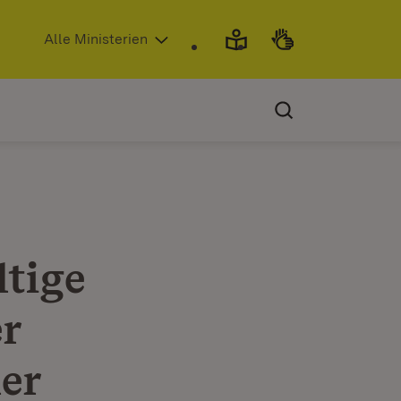
(Öffnet in neuem Fenster)
Alle Ministerien
tige
r
ler