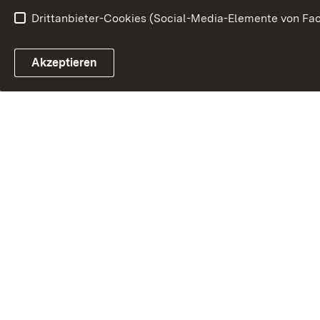
Drittanbieter-Cookies (Social-Media-Elemente von Fac
Akzeptieren
Minister Peter
nachhaltigen Mo
Förderprogramm
fortgesetzt / 1
„Die Modernisie
multifunktionale