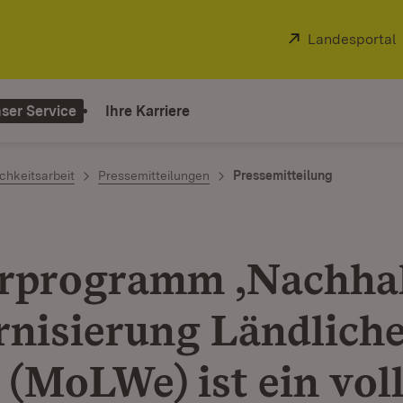
Extern:
Landesportal
ser Service
Ihre Karriere
chkeitsarbeit
Pressemitteilungen
Pressemitteilung
rprogramm ‚Nachhal
nisierung Ländliche
 (MoLWe) ist ein vol