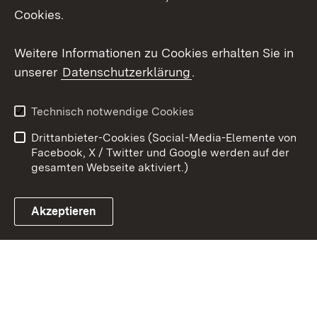
Cookies.
Youtube
Weitere Informationen zu Cookies erhalten Sie in
Zum 
unserer
Datenschutzerklärung
.
Kontakt
Datenschutz
Erklärung zur
Benutzungshinweise
Technisch notwendige Cookies
Barrierefreiheit
Drittanbieter-Cookies (Social-Media-Elemente von
Impressum
Cookies
Facebook, X / Twitter und Google werden auf der
gesamten Webseite aktiviert.)
Akzeptieren
Link zum Landesportal