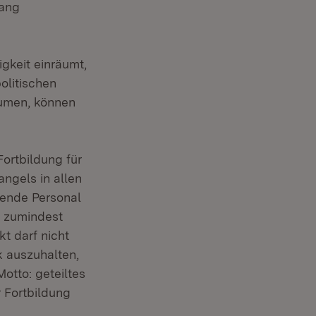
fang
gkeit einräumt,
olitischen
äumen, können
Fortbildung für
ngels in allen
ehende Personal
m zumindest
t darf nicht
k auszuhalten,
otto: geteiltes
r Fortbildung