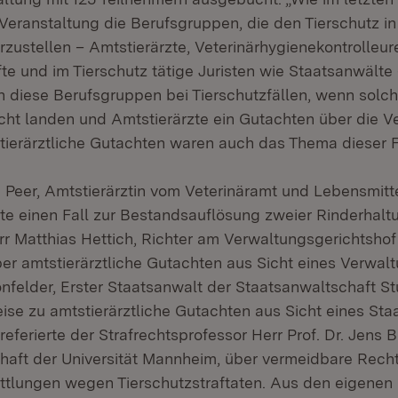
 Veranstaltung die Berufsgruppen, die den Tierschutz in
zustellen – Amtstierärzte, Veterinärhygienekontrolleur
e und im Tierschutz tätige Juristen wie Staatsanwälte –
diese Berufsgruppen bei Tierschutzfällen, wenn solche
richt landen und Amtstierärzte ein Gutachten über die V
tierärztliche Gutachten waren auch das Thema dieser F
a Peer, Amtstierärztin vom Veterinäramt und Lebensmi
lte einen Fall zur Bestandsauflösung zweier Rinderhalt
rr Matthias Hettich, Richter am Verwaltungsgerichtsho
er amtstierärztliche Gutachten aus Sicht eines Verwalt
nfelder, Erster Staatsanwalt der Staatsanwaltschaft St
se zu amtstierärztliche Gutachten aus Sicht eines Sta
ferierte der Strafrechtsprofessor Herr Prof. Dr. Jens B
aft der Universität Mannheim, über vermeidbare Rechtsf
ittlungen wegen Tierschutzstraftaten. Aus den eigenen