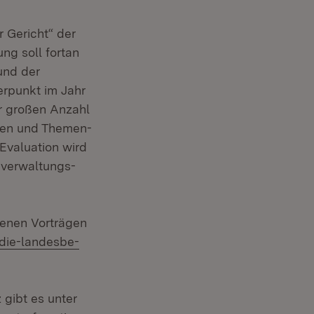
r Gericht“ der
ung soll fortan
und der
erpunkt im Jahr
er großen Anzahl
ägen und Themen-
valuation wird
r verwaltungs-
tenen Vorträgen
die-landesbe-
 gibt es unter