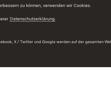
ion
erbessern zu können, verwenden wir Cookies.
Mediathek
Publikationen
serer
Datenschutzerklärung
.
Kontakt
ebook, X / Twitter und Google werden auf der gesamten Webs
Kontakt
Datenschutz
Erklärung zur Barrierefreiheit