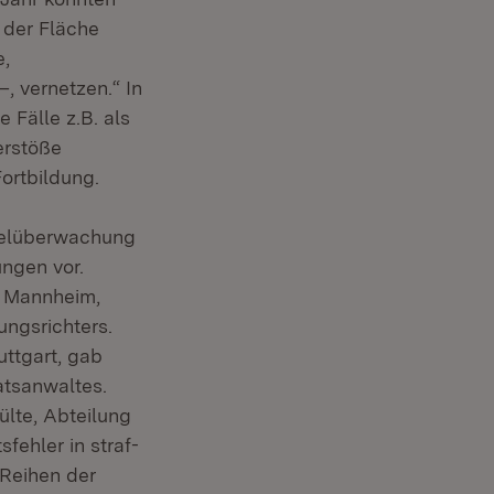
 der Fläche
e,
, vernetzen.“ In
 Fälle z.B. als
erstöße
ortbildung.
ttelüberwachung
ungen vor.
f Mannheim,
ungsrichters.
uttgart, gab
atsanwaltes.
ülte, Abteilung
ehler in straf-
 Reihen der