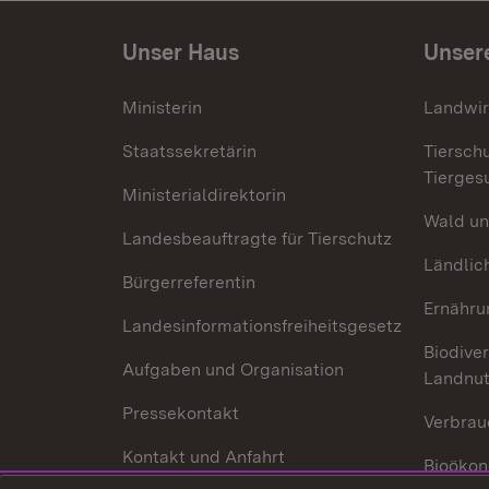
Unser Haus
Unser
Ministerin
Landwir
Staatssekretärin
Tiersch
Tierges
Ministerialdirektorin
Wald un
Landesbeauftragte für Tierschutz
Ländlic
Bürgerreferentin
Ernähru
Landesinformationsfreiheitsgesetz
Biodiver
Aufgaben und Organisation
Landnu
Pressekontakt
Verbrau
Kontakt und Anfahrt
Bioökon