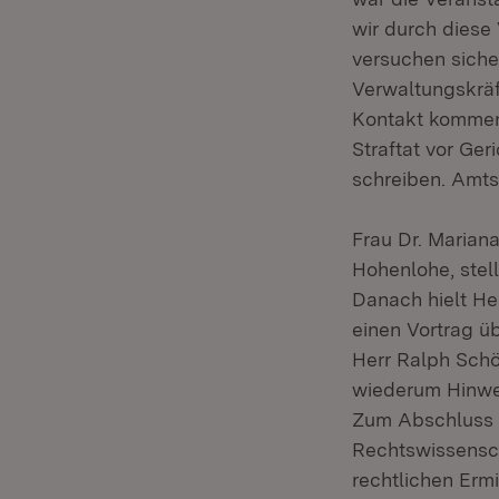
wir durch diese
versuchen sicher
Verwaltungskräft
Kontakt kommen 
Straftat vor Ge
schreiben. Amts
Frau Dr. Marian
Hohenlohe, stel
Danach hielt He
einen Vortrag üb
Herr Ralph Schö
wiederum Hinwei
Zum Abschluss re
Rechtswissensch
rechtlichen Erm