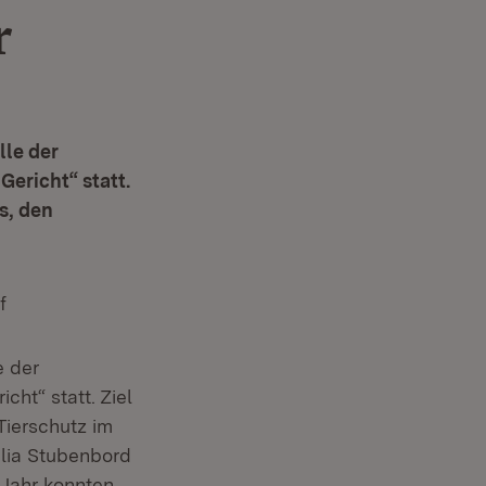
r
lle der
Gericht“ statt.
s, den
f
e der
cht“ statt. Ziel
Tierschutz im
ulia Stubenbord
 Jahr konnten