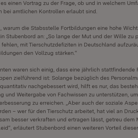
 es einen Vortrag zu der Frage, ob und in welchem Um
bei amtlichen Kontrollen erlaubt sind.
 warum die Stabsstelle Fortbildungen eine hohe Wichti
ztin Stubenbord an: „So lange der Mut und der Wille zu p
fehlen, mit Tierschutzdefiziten in Deutschland aufzur
bildungen den Vollzug stärken.“
ten waren sich einig, dass eine jährlich stattfindende 
ppen zielführend ist: Solange bezüglich des Personalma
quantitativ nachgebessert wird, hilft es nur, das best
ng und Weitergabe von Fachwissen zu unterstützen, u
Verbesserung zu erreichen. „Aber auch der soziale Aspek
den – wer für den Tierschutz arbeitet, hat viel an Druc
sam besser verkraften und ertragen lässt, getreu dem M
Leid“, erläutert Stubenbord einen weiteren Vorteil diese