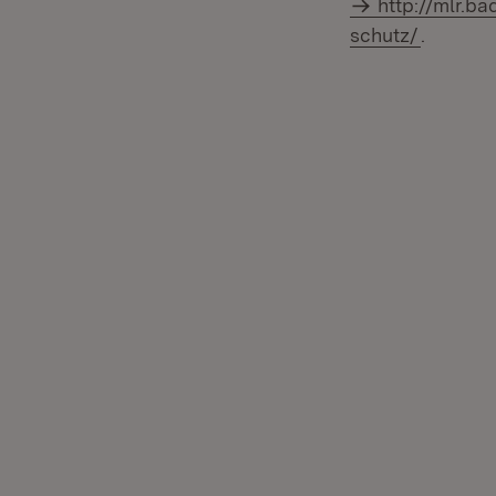
http://mlr.b
schutz/
.