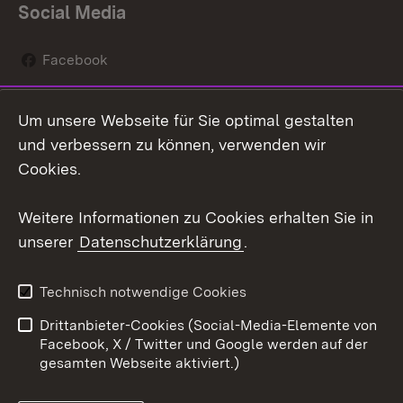
Social Media
Facebook
Instagram
Um unsere Webseite für Sie optimal gestalten
Social Wall
und verbessern zu können, verwenden wir
Cookies.
Youtube
Weitere Informationen zu Cookies erhalten Sie in
Zum 
unserer
Datenschutzerklärung
.
Kontakt
Datenschutz
Erklärung zur
Benutzungshinweise
Technisch notwendige Cookies
Barrierefreiheit
Drittanbieter-Cookies (Social-Media-Elemente von
Impressum
Cookies
Facebook, X / Twitter und Google werden auf der
gesamten Webseite aktiviert.)