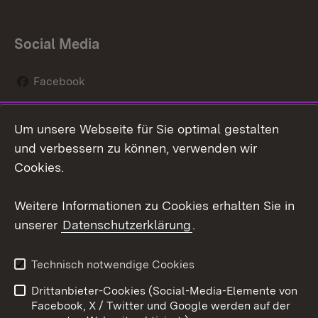
Social Media
Facebook
Instagram
Um unsere Webseite für Sie optimal gestalten
Social Wall
und verbessern zu können, verwenden wir
Cookies.
Youtube
Weitere Informationen zu Cookies erhalten Sie in
Zum 
unserer
Datenschutzerklärung
.
Kontakt
Datenschutz
Erklärung zur
Benutzungshinweise
Technisch notwendige Cookies
Barrierefreiheit
Drittanbieter-Cookies (Social-Media-Elemente von
Impressum
Cookies
Facebook, X / Twitter und Google werden auf der