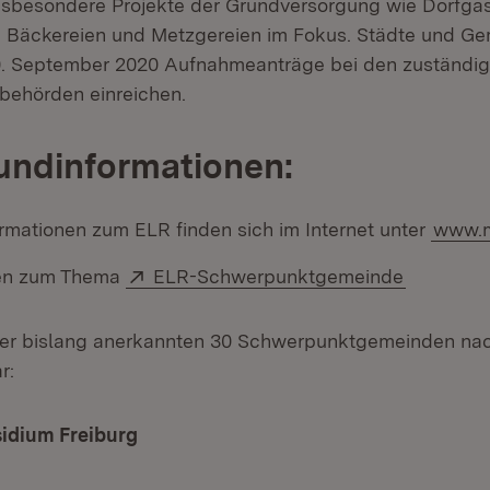
sbesondere Projekte der Grundversorgung wie Dorfgas
e Bäckereien und Metzgereien im Fokus. Städte und G
0. September 2020 Aufnahmeanträge bei den zuständi
behörden einreichen.
undinformationen:
ormationen zum ELR finden sich im Internet unter
www.m
Extern:
(Öffnet i
nen zum Thema
ELR-Schwerpunktgemeinde
der bislang anerkannten 30 Schwerpunktgemeinden nach
r:
idium Freiburg