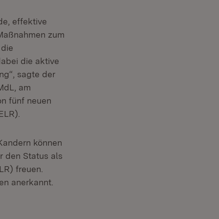
e, effektive
e Maßnahmen zum
 die
abei die aktive
ng“, sagte der
 MdL, am
on fünf neuen
ELR).
 Kandern können
r den Status als
R) freuen.
en anerkannt.