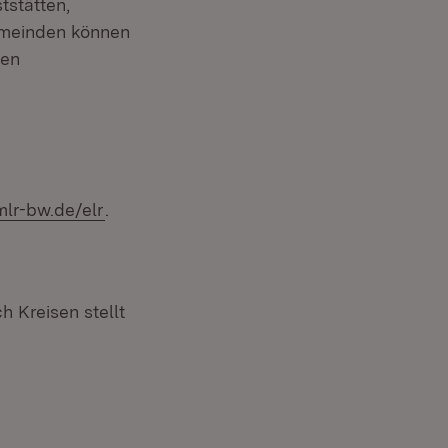
tstätten,
emeinden können
gen
lr-bw.de/elr
.
n neuem Fenster)
 Kreisen stellt