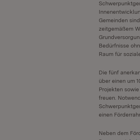
Schwerpunktgeme
Innenentwicklun
Gemeinden sind 
zeitgemäßem Wo
Grundversorgung
Bedürfnisse ohn
Raum für sozial
Die fünf anerka
über einen um 1
Projekten sowi
freuen. Notwend
Schwerpunktgem
einen Förderrah
Neben dem För