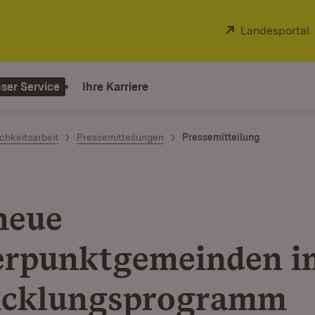
Extern:
Landesportal
ser Service
Ihre Karriere
chkeitsarbeit
Pressemitteilungen
Pressemitteilung
neue
rpunktgemeinden i
icklungsprogramm