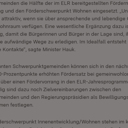
inden die Hälfte der im ELR bereitgestellten Fördermi
g und den Förderschwerpunkt Wohnen eingesetzt. „Un
attraktiv, wenn sie über ansprechende und lebendige 
hnraum verfügen. Eine wesentliche Ergänzung dazu is
, damit die Bürgerinnen und Bürger in der Lage sind, ih
e aufwändige Wege zu erledigen. Im Idealfall entsteht
e Kontakte“, sagte Minister Hauk.
nnten Schwerpunktgemeinden können sich in den nächs
0-Prozentpunkte erhöhten Fördersatz bei gemeinwohlor
e über einen Fördervorrang in den ELR-Jahresprogram
ig sind dazu noch Zielvereinbarungen zwischen den
einden und den Regierungspräsidien als Bewilligungs
men festlegen.
derschwerpunkt Innenentwicklung/Wohnen stehen im